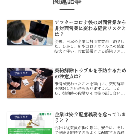
関連記事
アフターコロナ後の対面営業から
非対面営業に変わる経営リスクと
は？
従来、日本の企業は対面営業が主流でし
た。しかし、新型コロナウイルスの感染
拡大に伴い、対面営業による感染リスク
を考慮して営業スタイルを切り替える企
業が多く、非対面営業に切り替える企業
も多かったのです。アフターコロナとい
契約解除トラブルを予防するため
われる現在、対面営業から...
法務リスク
の注意点は?
事情が変わったことを理由に、契約解除
を検討したい時もありますよね。しか
し、契約時の段階やその後の話し合いが
原因で、トラブルになってしまうケース
も少なくありません。お互いに穏便に解
除するには、どんな注意点があるのでし
ょうか?今回は、トラブル予...
企業は安全配慮義務を怠ってしま
法務リスク
うと？
会社は従業員が働く際に、安全に、そし
て健康を維持できるように配慮する義務