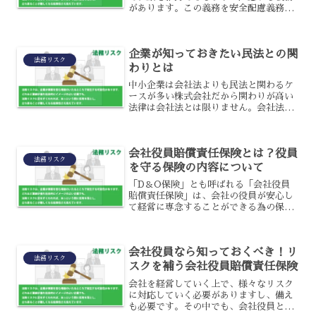
があります。この義務を安全配慮義務と
いいますが、もしも会社がその義務を怠
った場合には安全配慮義務違反に課せら
れます。仕事で使う器具や設備の準備や
企業が知っておきたい民法との関
従業員の働く場所を指定す...
法務リスク
わりとは
中小企業は会社法よりも民法と関わるケ
ースが多い株式会社だから関わりが高い
法律は会社法とは限りません。会社法に
規定されているのは、株式、会社の存
否、機関などに関係する規定がほとんど
です。なぜなら会社法では経営と所有が
会社役員賠償責任保険とは？役員
分離した大企業を想定してお...
法務リスク
を守る保険の内容について
「D＆O保険」とも呼ばれる「会社役員
賠償責任保険」は、会社の役員が安心し
て経営に専念することができる為の保険
です。会社を発展させる為には複雑で高
度な職務を日々行っていくことも必要に
なるでしょうが、平成5年に商法が改正
会社役員なら知っておくべき！リ
されて以来、株主代表訴訟...
法務リスク
スクを補う会社役員賠償責任保険
会社を経営していく上で、様々なリスク
に対応していく必要がありますし、備え
も必要です。その中でも、会社役員とし