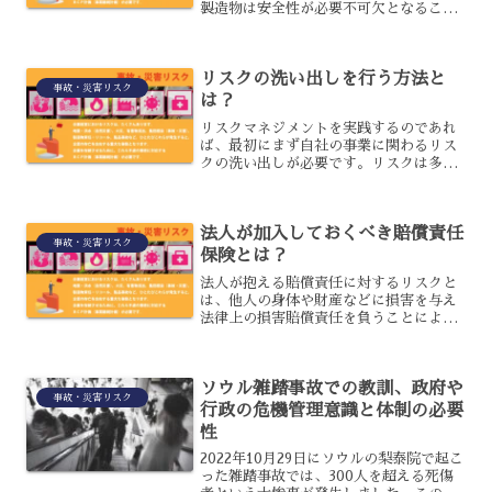
製造物は安全性が必要不可欠となること
から製品の欠陥じゃ深刻な問題として扱
われます。リコールをどのように遂行し
たかも企業に対する政府や規制当局から
リスクの洗い出しを行う方法と
の調査対象になりますので...
事故・災害リスク
は？
リスクマネジメントを実践するのであれ
ば、最初にまず自社の事業に関わるリス
クの洗い出しが必要です。リスクは多岐
に渡りますので何を重視するかは企業に
よって異なりますし、時代の変化によっ
ても変化していきます。業種共通のリス
法人が加入しておくべき賠償責任
クもありますし業種業態が...
事故・災害リスク
保険とは？
法人が抱える賠償責任に対するリスクと
は、他人の身体や財産などに損害を与え
法律上の損害賠償責任を負うことによっ
て被る損害のことを言います。賠償責任
保険は被保険者が偶然な事故で第三者に
損害を与えた際に法律上の損害賠償責任
ソウル雑踏事故での教訓、政府や
を負った損害をカバーする...
事故・災害リスク
行政の危機管理意識と体制の必要
性
2022年10月29日にソウルの梨泰院で起こ
った雑踏事故では、300人を超える死傷