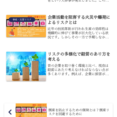
者という大惨事が発生しました。この事
故で、政府や行政に必要な危機管理意識
と体制が浮き彫りとなっています。具体
的に、どのようなことが必要なのでしょ
企業活動を阻害する火災や爆発に
うか？政府や行...
事故・災害リスク
よるリスクとは
近年の技術革新が行われ生産の効率性は
飛躍的に伸びて事業が巨大化している状
況です。しかしその一方で予期しなかっ
た損失や損害が発生し、さらにはそれが
巨大化するといった傾向も見られます。
火災に対するリスク中小企業は売り上げ
リスクの多様化で経営のあり方を
を多数上げていくことには...
考える
昔の企業を取り巻く環境と比べ、現在は
経営にあたり考えなければならない点が
多くあります。例えば、企業に損害が発
生する要因は、国内の事情に限らず柔軟
な対応が求められると言っても過言では
ありません。現代的な経営の在り方とは
一体どのようなものなので...
倒産を防止するための保険とは？倒産リ
スクを回避するために