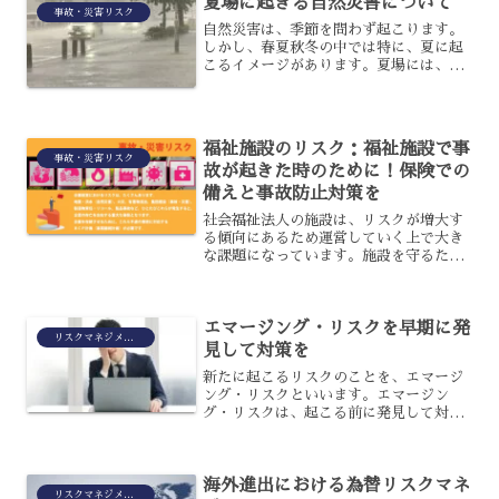
夏場に起きる自然災害について
について、詳しく解説しま...
事故・災害リスク
自然災害は、季節を問わず起こります。
しかし、春夏秋冬の中では特に、夏に起
こるイメージがあります。夏場には、ど
のような自然災害が起こるのでしょう
か？また、自然災害に対する対策はどう
したらいいでしょうか？夏場に起きる自
然災害について、解説します...
福祉施設のリスク：福祉施設で事
事故・災害リスク
故が起きた時のために！保険での
備えと事故防止対策を
社会福祉法人の施設は、リスクが増大す
る傾向にあるため運営していく上で大き
な課題になっています。施設を守るため
に賠償責任保険への加入が重要になりま
すが、実際保険金の支払い件数が増えて
いることからもニーズがいかに高いかを
エマージング・リスクを早期に発
確認することができます。
リスクマネジメント
見して対策を
新たに起こるリスクのことを、エマージ
ング・リスクといいます。エマージン
グ・リスクは、起こる前に発見して対処
ができれば、社会にとって安全ではある
のですが、実際には難しいでしょう。早
期に発見するには、何が必要なのでしょ
海外進出における為替リスクマネ
うか？また、どのように対処...
リスクマネジメント