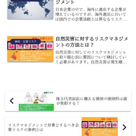
ジメント
日本企業の中で、海外に進出する企業が
増えているのですが、海外進出において
は国内での企業活動とは異なるリスクが
生じます。中でも、為替リスクは特に大
きなリスクとなっているのです。海外進
出においては、リスクについてしっかり
自然災害に対するリスクマネジメ
とマネジメントすることが...
事故・災害リスク
ントの方法とは？
自然災害に対してのリスクマネジメント
に取り組む前に要因について検討してい
く必要があります。自然災害は発生確率
が低いですが被害規模が拡大するという
特徴があります。さらにはその被害がど
こまで拡大するのか予想がつきにくいと
いうところもあり、自然災...
株主代表訴訟に備える保険の保険料は誰
が負担する？
リスクマネジメントで対象とするべき企
業リスクの事例とは