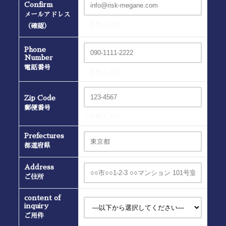
Confirm
メールアドレス
(半角入力）
（確認）
Phone
Number
電話番号
(半角入力）
Zip Code
郵便番号
(半角入力）
Prefectures
都道府県
Address
ご住所
content of
inquiry
ご用件