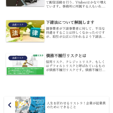
て配信活動を行う、Vtuberはかなり増え
ています。事務所に所属する人もいれば
個人で活動する人もいるのですが、個人
で活動する場合に気を付けたいのが法的
リスクです。Vtuber活動における法的リ
下請法について解説します
スクとしては...
法務リスク
親事業者が下請事業者に対して、不当な
待遇をすることは珍しくなかったのです
が、取引が公正に行われるよう下請法と
いう法律があるのです。不当な扱いをす
ると違反になるため、下請となる事業者
を保護するという効果があるものの、具
体的にはどのようなケース...
債務不履行リスクとは
法務リスク
信用リスク、クレジットリスク、もしく
はデフォルトリスクと呼ばれているもの
が債務不履行リスクです。債務不履行リ
スクは、ビジネスでの取引や金融業界な
どの与信取引で債務者の財務状態が悪く
なると債権回収が不可能な状態に陥って
しまうリスクを指していま...
人生を狂わせるリストラ！企業が従業員
のためにできること