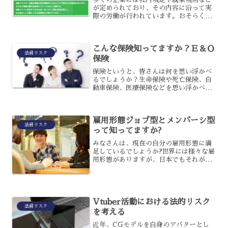
が定められており、その内容に沿って実
際の労働が行われています。おそらくこ
の記事をお読みの方の会社にも、多かれ
少なかれ社内規定や就業規則が存在して
いるでしょう。そこで今回は、このよう
こんな保険知ってますか？Ｅ＆Ｏ
な社内規定や就業規則を変...
法務リスク
保険
保険というと、皆さんは何を思い浮かべ
るでしょうか？生命保険や死亡保険、自
動車保険、医療保険などを思い浮かべる
人が多いでしょう。そういった保険のう
ち、企業向けの保険としてE＆O保険とい
うものがあります。いざという時に備え
雇用形態ジョブ型とメンバーシ型
るなら、覚えておいた方...
法務リスク
って知ってますか?
みなさんは、現在の自分の雇用形態に満
足しているでしょうか?世界には様々な雇
用形態がありますが、日本でもそれが実
現化しつつありますよね。それに伴い近
年は、更に新しい形が続々と登場してい
ます。今回は雇用形態の基礎知識と共
に、ジョブ型とメンバーシ...
Vtuber活動における法的リスク
法務リスク
を考える
近年、CGモデルを自身のアバターとし