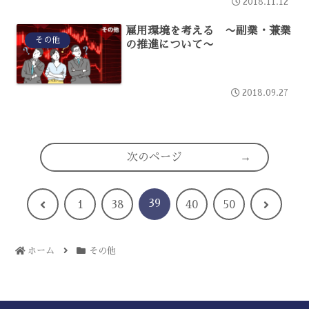
2018.11.12
雇用環境を考える 〜副業・兼業
その他
の推進について〜
2018.09.27
次のページ
39
前
次
1
38
40
50
へ
へ
ホーム
その他