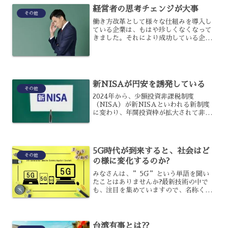
経営者の思考チェンジが大事
その他
働き方改革として様々な仕組みを導入し
ている企業は、もはや珍しくなくなって
きました。それにより成功している企業
も数多く存在していますが、何か秘訣が
あるのでしょうか?意外にもそのスタート
ラインは、経営者自身にあるのです。今
回は、経営者が率先して...
新NISAが円安を誘発している
その他
2024年から、少額投資非課税制度
（NISA）が新NISAといわれる新制度
に変わり、年間投資枠が拡大されて非課
税保有期間も無期限となりました。しか
し、新NISAは円安を誘発していると言
われているのですが、新NISAと円安に
はどのような関係が...
5G時代が到来すると、社会はど
その他
の様に変化するのか?
みなさんは、”5G”という単語を聞い
たことはありませんか?最新技術の中で
も、注目を集めていますので、名称くら
いは聞いたことのある人もいるかもしれ
ませんね。しかし、日常生活にどのよう
に関わっていくのか、まだイメージでき
ない人もいるでしょう。今...
台湾有事とは⁇