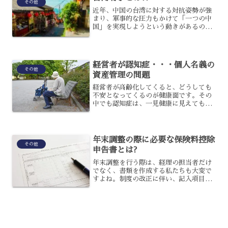
その他
近年、中国の台湾に対する対抗姿勢が強
まり、軍事的な圧力もかけて「一つの中
国」を実現しようという動きがあるので
す。台湾有事が発生してしまえば、影響
は台湾だけではなく近隣の日本、さらに
は世界各国に波及してしまうでしょう。
台湾事変とはいったい何の...
経営者が認知症・・・個人名義の
その他
資産管理の問題
経営者が高齢化してくると、どうしても
不安となってくるのが健康面です。その
中でも認知症は、一見健康に見えてもひ
そかに進行してくるため、気がついた時
にはどうにもならなくなっている、とい
うこともあり得るでしょう。今回は、経
営者が認知症となった場合...
年末調整の際に必要な保険料控除
その他
申告書とは?
年末調整を行う際は、経理の担当者だけ
でなく、書類を作成する私たちも大変で
すよね。制度の改正に伴い、記入項目や
書き方が変更されていきますから、毎年
苦労されている方も多いかと思います。
その中に、保険料控除申告書という書類
を見かけませんでしたか?...