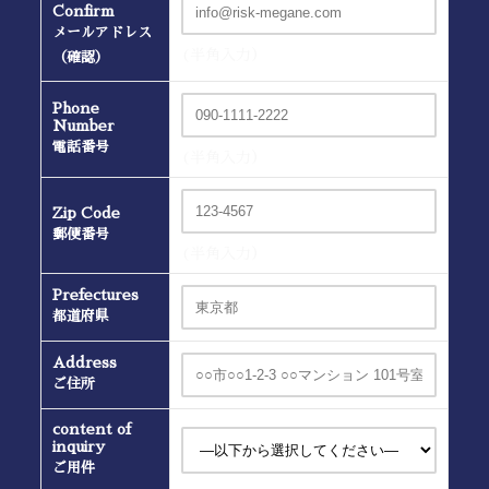
Confirm
メールアドレス
(半角入力）
（確認）
Phone
Number
電話番号
(半角入力）
Zip Code
郵便番号
(半角入力）
Prefectures
都道府県
Address
ご住所
content of
inquiry
ご用件