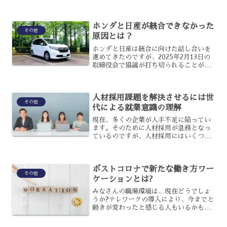
っても最善の策だという意見など、離職
率が高いことに対する言い訳にように使
われている傾向が見受けられます。しか
ホンダと日産が統合できなかった
し仮に入社して3年目の社...
その他
原因とは？
ホンダと日産は統合に向けた話し合いを
進めてきたのですが、2025年2月13日の
取締役会で協議が打ち切られることが決
まったのです。日本の代表的な自動車大
手メーカーの経営統合は実現できなかっ
たのですが、何故統合できなかったので
人材採用課題を解決させるには世
しょうか？ホンダと...
その他
代による就業意識の理解
現在、多くの企業が人手不足に陥ってい
ます。そのために人材採用が急務となっ
ているのですが、人材採用にはいくつか
の課題があります。それは、世代による
就業意識の違いが主な原因となっていま
す。人材採用の課題と、世代による就業
ポストコロナで新たな働き方ワー
意識の違いについて解説し...
その他
ケーションとは?
みなさんの職場環境は、現在どうでしょ
うか?テレワークの導入により、今までと
動きが変わったと感じる人もいるかもし
れません。その中に、「ワーケーショ
ン」という働き方があることをご存知で