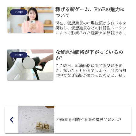
しょうか?実は、すでにこの働き方を導入
している企業もあるので...
稼げる新ゲーム、PtoEの魅力に
その他
ついて
現在、仮想通貨の市場総額は３兆ドルを
突破し、仮想通貨などの代替性トークン
によって形成された経済圏は無視できな
い規模になっているのです。一方で、非
代替性トークンのNFT市場も拡大し、親
和性の高いPtoEのゲームなども注目が集
なぜ原油価格が下がっているの
まっているのです。...
その他
か?
ここ数日、原油価格に関する話題を聞
き、驚いた人もいるでしょう。今の情勢
の中でなぜ価格が変わったのかと、疑問
に感じませんか?世界の動きが大きく変動
している中、今回は注目度の高い、原油
価格下落の話題についてお話ししたいと
思います。その背景には何...
不動産を相続する際の境界問題とは?