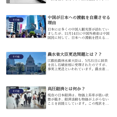
業にとって採用活動は欠かせないもの
の、やはり従来通りという訳にもいかな
かったでしょう。実際どのような影響が
あり、今後はどう採用活動を...
中国が日本への渡航を自粛させる
その他
理由
日本には多くの中国人観光客が訪れてい
ましたが、11月14日に中国外務省は中国
国民に対して、日本への渡航を控えるよ
う呼びかけました。中国人の安全にリス
クが生じていると主張しているのです
が、本当に安全が脅かされているのでし
農水省大臣更迭問題とは？？
ょうか？中国が日本への...
その他
江藤拓農林水産大臣は、5月21日に辞表
を出し石破首相に受理されたのですが、
事実上更迭といわれています。農水省大
臣が事実上更迭されるという石破政権に
おいて初となる大きな事態は近年の米の
高騰に関わるものですが、具体的に何が
問題だったのでしょうか...
高圧経済とは何か？
その他
現在の日本経済は、物価上昇率が低い状
態が続き、経済活動も物価が上がらない
ことを前提としています。この現状を打
破して経済の完全復活を目指す方法とし
て、高圧経済が考えられています。しか
し、高圧経済とは一体どのようなものな