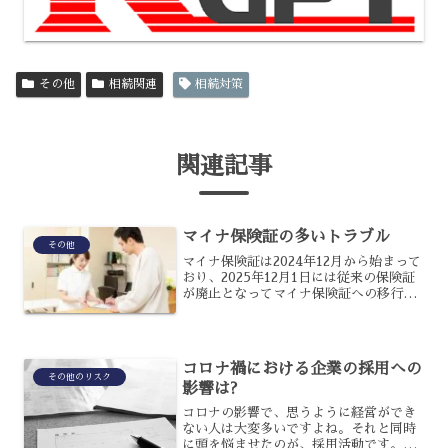
その他
相続関連
相続対策
関連記事
マイナ保険証の多いトラブル
その他
マイナ保険証は2024年12月から始まって
おり、2025年12月1日には従来の保険証
が廃止となってマイナ保険証への移行が
本格化してきました。しかし、現場では
多くのトラブルが起こっているといわれ
ており、まだ移行していない人の中には
不安に思う人...
コロナ禍における企業の採用への
その他のリスク
影響は?
コロナの影響で、思うように経営ができ
ない人は大変多いですよね。それと同時
に頭を悩ませたのが、採用活動です。企