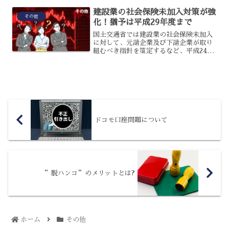
のでしょうか？具体的にど...
建設業の社会保険未加入対策が強
その他
化！猶予は平成29年度まで
国土交通省では建設業の社会保険未加入
に対して、元請企業及び下請企業が取り
組むべき指針を策定するなど、平成24年
度から対策を行っています。目標年次ま
で1 年を切ったことからも、社会保険へ
の加入を徹底する動きが強化されていま
す。
ドコモ口座問題について
”脱ハンコ”のメリットとは?
ホーム
その他