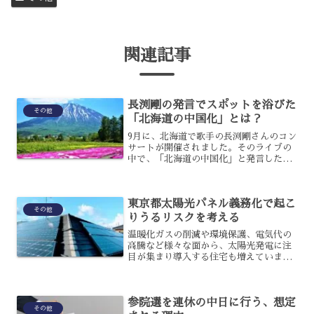
関連記事
長渕剛の発言でスポットを浴びた
その他
「北海道の中国化」とは？
9月に、北海道で歌手の長渕剛さんのコン
サートが開催されました。そのライブの
中で、「北海道の中国化」と発言したこ
とが、スポットを浴びています。この発
言は、一体どのような意図があってのも
のなのでしょうか？「北海道の中国化」
東京都太陽光パネル義務化で起こ
というのが一体何なのか...
その他
りうるリスクを考える
温暖化ガスの削減や環境保護、電気代の
高騰など様々な面から、太陽光発電に注
目が集まり導入する住宅も増えていま
す。そんな中、東京都では太陽光パネル
設置を義務化する法案が可決されたので
すが、これによってリスクが生じる可能
参院選を連休の中日に行う、想定
性もあるのです。どのような...
その他