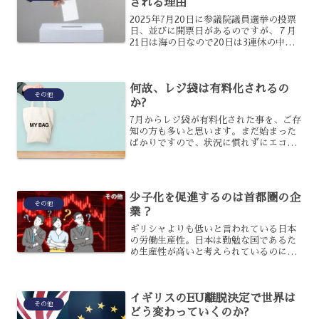
される理由
2025年7月20日に参議院議員選挙の投票
日、並びに開票日があるのですが、７月
21日は海の日なので20日は3連休の中日
にあたるのです。連休中は泊りがけで出
かける人も多く、投票率が下がることも
懸念されているのですが、なぜ中日に行
何故、レジ袋は有料化されるの
う必要があるの...
その他
か?
7月からレジ袋が有料化された事を、ご存
知の方も多いと思います。まだ始まった
ばかりですので、状況に慣れずにエコバ
ックを忘れてしまったという人もいるで
しょう。しかしなぜ、レジ袋が今まで通
りに使えなくなったのかと、疑問に感じ
ますよね。今回は、有料...
少子化を促進するのは首都圏の企
その他
業？
ギリシャよりも低いと言われている日本
の労働生産性。日本は勤勉な国であるた
め生産性が高いと考えられているのに先
進7か国の中でも実は最低レベルにありま
す。夜遅くまで頑張って働く人も多い中
で生産性を下げている原因は、効率の悪
イギリスのEU離脱決定で世界は
い長いだけの残業やサー...
その他
どう変わっていくのか?