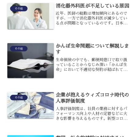
きく影響を及ぼすのは人材不足という問
消化器外科医が不足している原因
題で、既に様々な業種で問...
その他
近年、医師の総数は増加傾向にあるので
すが、一方で消化器外科医が減少してい
る点が問題となっているのです。日本消
化器外科学会では、早ければ10年以内に
は地域における消化器外科の診療体制を
維持することが難しくなってしまうと警
鐘を鳴らしているのです...
かんぽ生命問題について解説しま
その他
す
生命保険の中でも、郵便局窓口で取り扱
っていることからなじみ深い「かんぽ生
命」において不適切な契約が結ばれてい
たことが発覚し、大きな問題となりまし
た。この問題は、具体的にどういったも
のであり、またどのような背景から生じ
たのでしょうか?本記事で...
企業が抱えるウィズコロナ時代の
その他
人事評価制度
人事評価制度は、社員の業務に対するパ
フォーマンス向上や人材の定着などに大
きな影響を与えるものです。新型コロナ
ウイルスの感染拡大に伴って変化した現
代社会においては、ウィズコロナ時代に
即した人事評価制度が必要とされるでし