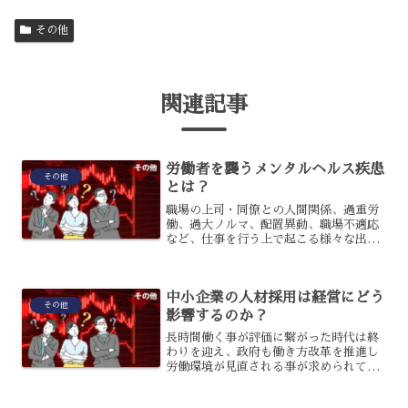
その他
関連記事
労働者を襲うメンタルヘルス疾患
その他
とは？
職場の上司・同僚との人間関係、過重労
働、過大ノルマ、配置異動、職場不適応
など、仕事を行う上で起こる様々な出来
事がストレスとなって労働者を襲うこと
があります。労働者本人はそれほどスト
レスを感じているつもりがなくても、実
中小企業の人材採用は経営にどう
際にはかなり負担がかかっ...
その他
影響するのか？
長時間働く事が評価に繋がった時代は終
わりを迎え、政府も働き方改革を推進し
労働環境が見直される事が求められてい
ます。労働環境が悪ければ人は流出して
しまいますが、今後中小企業の経営に大