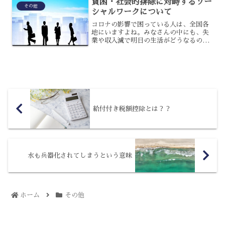
貧困・社会的排除に対峙するソー
ょう。ウィズコロナ時代の...
その他
シャルワークについて
コロナの影響で困っている人は、全国各
地にいますよね。みなさんの中にも、失
業や収入減で明日の生活がどうなるのか
と不安を抱えている人もいるでしょう。
その際にお世話になるのは、ソーシャル
ワークをしている人たちです。今回は、
貧困や社会的廃除に対峙す...
給付付き税額控除とは？？
水も兵器化されてしまうという意味
ホーム
その他