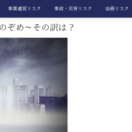
事業運営リスク
事故・災害リスク
法務リスク
のぞめ～その訳は？