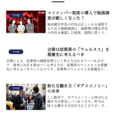
マイナンバー制度の導入で税務調
その他
査が厳しくなった？
税金確定申告の内容が正しいかを調査す
るための税務調査は、税務署が確定申告
の内容を確認した結果、疑問に思うとこ
ろについて調べるものです。申告内容と
事実に誤りがあった場合に指導すること
が目的で行われます。
企業は従業員の「ウェルネス」を
その他
最優先に考えるべき
企業による、従業員の健康管理という考え方が広まりつつある中
で、殊更に注目を集めている考え方が、従業員のウェルネスを最優
先に考えるべきというものです。従業員のウェルネスを最優先にす
るというのは、健康を管理するのとはどう違うのでしょうか?ま
た、...
新たな働き方「ギグエコノミー」
その他
の未来
ここ数年で、ギグエコノミーと呼ばれる
働き方が普及しつつあります。昨今は、
様々な働き方が注目されてますが、その
種類の多さに理解が追い付かない人もい
るでしょう。新しい働き方は大きな可能