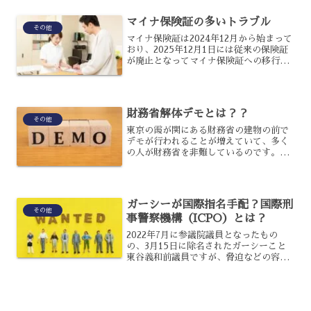
性を秘めています。ここでは、ギグエコ
ノミーがどのような働き方...
マイナ保険証の多いトラブル
その他
マイナ保険証は2024年12月から始まって
おり、2025年12月1日には従来の保険証
が廃止となってマイナ保険証への移行が
本格化してきました。しかし、現場では
多くのトラブルが起こっているといわれ
ており、まだ移行していない人の中には
不安に思う人...
財務省解体デモとは？？
その他
東京の霞が関にある財務省の建物の前で
デモが行われることが増えていて、多く
の人が財務省を非難しているのです。財
務省解体デモと呼ばれていて、所得の壁
の引き上げへの反対などの政策に関する
不満を述べ、財務省を解体するべきとい
う意見も出ているのです。...
ガーシーが国際指名手配？国際刑
その他
事警察機構（ICPO）とは？
2022年7月に参議院議員となったもの
の、3月15日に除名されたガーシーこと
東谷義和前議員ですが、脅迫などの容疑
で現在警視庁が逮捕状を請求していま
す。しかし、ガーシー氏はドバイから帰
国する様子がないことから、今後は
ICPOを通じて国際指名手...