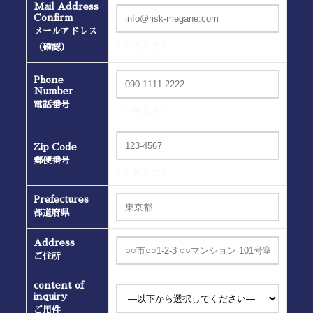
Mail Address
Confirm
メールアドレス
(半角入力）
（確認）
Phone
Number
電話番号
(半角入力）
Zip Code
郵便番号
(半角入力）
Prefectures
都道府県
Address
ご住所
content of
inquiry
ご用件