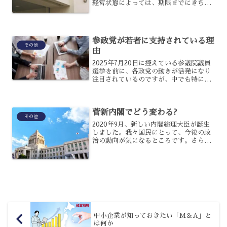
経営状態によっては、期限までにきちん
と納税できないという場合もあり得るで
しょう。支払いができないからと言っ
て、滞納してしまうとどうなるのでしょ
うか?今回は、滞納してしま...
参政党が若者に支持されている理
その他
由
2025年7月20日に控えている参議院議員
選挙を前に、各政党の動きが活発になり
注目されているのですが、中でも特に注
目されているのが参政党です。参政党は
幅広い世代から支持されている政党です
が、特に若者からの支持が厚いといわれ
菅新内閣でどう変わる?
ているのですが、な...
その他
2020年9月、新しい内閣総理大臣が誕生
しました。我々国民にとって、今後の政
治の動向が気になるところです。さらに
総裁選のニュースでは、興味・関心の高
い内容に触れていましたよね。今回の記
事では、新内閣の動向について考えてい
きたいと思います。政...
中小企業が知っておきたい「M＆A」と
は何か