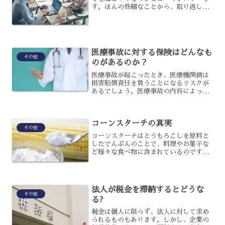
す。ほんの些細なことから、取り返しの
つかない事故へとつながってしまう可能
性があるのですが、その発生を防ぐこと
はできないのでしょうか?ヒューマンエラ
ーを防ぐために、その発...
医療事故に対する保険はどんなも
その他
のがあるのか？
医療事故が起こったとき、医療機関側は
損害賠償責任を負うことになるリスクが
あるでしょう。医療事故の内容によって
損害賠償の金額は異なりますが、人命に
関わる事故であれば巨額の賠償責任を負
うことになりかねないのです。医療事故
コーンスターチの真実
に備えて加入できる保険に...
その他
コーンスターチはとうもろこしを原料と
したでんぷんのことで、料理やお菓子な
ど様々な食べ物に含まれているのです。
非常に使い勝手がいいのですが、SNSや
健康志向のコミュニティでは毒性や危険
性があるという噂も流れているのはご存
じでしょうか？コーンス...
法人が税金を滞納するとどうな
その他
る?
税金は個人に限らず、法人に対して求め
られるものもあります。しかし、企業の