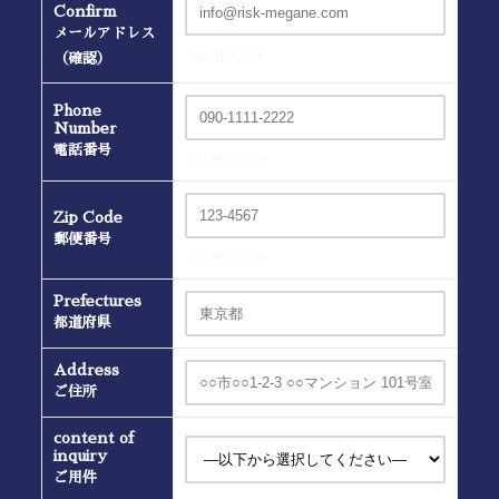
Confirm
メールアドレス
(半角入力）
（確認）
Phone
Number
電話番号
(半角入力）
Zip Code
郵便番号
(半角入力）
Prefectures
都道府県
Address
ご住所
content of
inquiry
ご用件