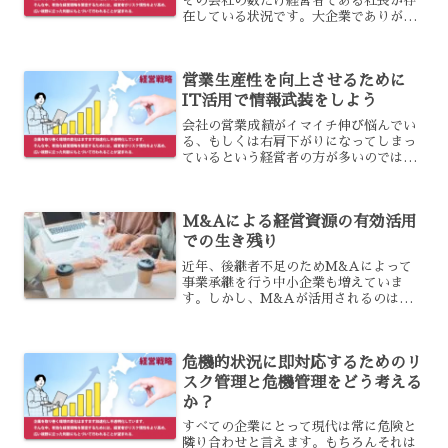
その会社の数だけ経営者である社長が存
在している状況です。大企業でありがち
なのは、誰もが認める優秀な社長がいる
一方で、どうにもならないダメ社長の烙
印を押される七光りの社長も存在してい
営業生産性を向上させるために
るということです。2代目...
IT活用で情報武装をしよう
会社の営業成績がイマイチ伸び悩んでい
る、もしくは右肩下がりになってしまっ
ているという経営者の方が多いのではな
いでしょうか？現在の世の中ではあらゆ
る業種で競争が過熱し、業績を伸ばすこ
とが非常に難しい状況となっておりま
M&Aによる経営資源の有効活用
す。そこで今回はそのような...
での生き残り
近年、後継者不足のためM&Aによって
事業承継を行う中小企業も増えていま
す。しかし、M&Aが活用されるのはそ
れだけではありません。経営が厳しくな
ったことで、M&Aで経営資源を有効活
用して生き残ろうとする企業も少なくな
危機的状況に即対応するためのリ
いのです。生き残るための、...
スク管理と危機管理をどう考える
か？
すべての企業にとって現代は常に危険と
隣り合わせと言えます。もちろんそれは