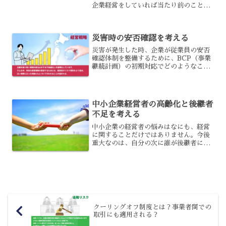
企業経営をしていれば当たり前のことで
すが、そのリスクは年々大きくなってい
るように思います。そこで今回はそのよ
うな危機的状況が発生しないための危機
災害時の安否確認を考える
管理やリスク管理について...
災害が発生した時、企業が従業員の安否
確認体制を整備するために、BCP（事業
継続計画）の初期対応でどのようなこと
から行えば良いでしょう。
中小企業経営者の高齢化と後継者
不足を考える
中小企業の経営者の悩みはなにも、経営
に関することだけではありません。今後
重大なのは、自分の次に誰が後継者にな
ってくれるのか、ということですよね。
中にはスムーズに決まる会社もあります
が、すべての会社がそうではありませ
ん。本記事では、中小企業の...
クーリングオフ制度とは？事業者間での
取引にも適用される？