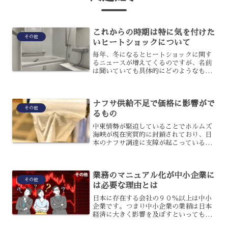
これからの時期は特に気を付けた
その他
いヒートショックについて
毎年、冬になるとヒートショックに関す
るニュースが増えてくるのですが、名前
は聞いていても具体的にどのようなもの
かわからないという人も多いでしょう。
急激な気温変化が原因でダメージを受け
ることをいいますが、失神することや心
ナフサ供給不足で価格に影響がで
筋梗塞を起こすことなども...
その他
るもの
中東情勢が緊迫していることでホルムズ
海峡が現在実質的に封鎖されており、日
本のナフサ調達に支障が起こっているの
です。ナフサは様々な精油化学製品の原
料となっているため、供給不足になると
多くのものが値上がりしてしまうので
業務のマニュアル化が中小企業に
す。具体的に、ナフサ供給不...
その他
は必要な理由とは
日本に存在する会社の９０％以上は中小
企業です。つまり中小企業の業績は日本
経済に大きく影響を及ぼすといっても過
言ではありません。しかし、現在多くの