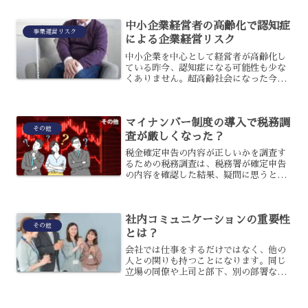
中小企業が苦戦をしている現状です。そ
こで、今回は中小企業がこれから飛躍す
中小企業経営者の高齢化で認知症
るために必要となる業務の...
事業運営リスク
による企業経営リスク
中小企業を中心として経営者が高齢化し
ている昨今、認知症になる可能性も少な
くありません。超高齢社会になった今、
経営者が認知症になるリスクについても
考えておくべきです。中小企業で経営者
が認知症になった場合は、企業経営にど
マイナンバー制度の導入で税務調
のようなリスクがあるので...
その他
査が厳しくなった？
税金確定申告の内容が正しいかを調査す
るための税務調査は、税務署が確定申告
の内容を確認した結果、疑問に思うとこ
ろについて調べるものです。申告内容と
事実に誤りがあった場合に指導すること
が目的で行われます。
社内コミュニケーションの重要性
その他
とは？
会社では仕事をするだけではなく、他の
人との関りも持つことになります。同じ
立場の同僚や上司と部下、別の部署な
ど、様々な関係性がある社内でコミュニ
ケーションを活発にすることは、ビジネ
スを進める上で必要です。社内コミュニ