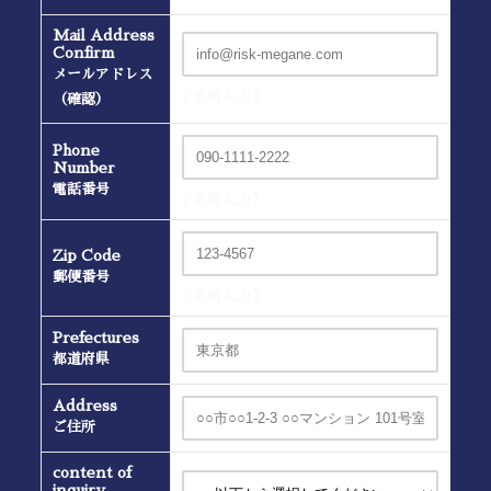
Mail Address
Confirm
メールアドレス
(半角入力）
（確認）
Phone
Number
電話番号
(半角入力）
Zip Code
郵便番号
(半角入力）
Prefectures
都道府県
Address
ご住所
content of
inquiry