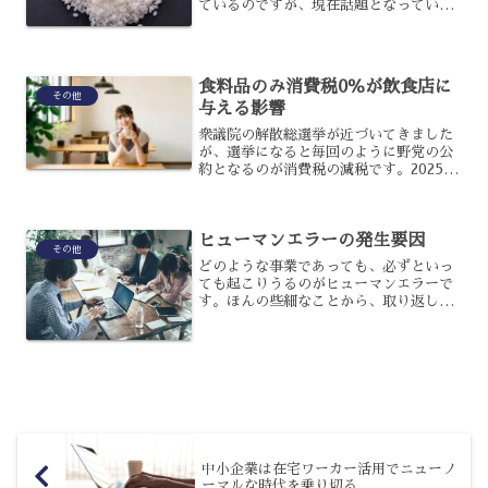
ているのですが、現在話題となっている
ミニマムアクセス米をご存じでしょう
か？MA米ともいわれ、海外から一定量
を輸入することが義務付けられているの
ですが、なぜ必要となるので...
食料品のみ消費税0％が飲食店に
その他
与える影響
衆議院の解散総選挙が近づいてきました
が、選挙になると毎回のように野党の公
約となるのが消費税の減税です。2025年
7月の参議院議員選挙では、立憲民主党が
食料品だけ0％とする公約を出したので
すが、実現すると飲食店にはどのような
ヒューマンエラーの発生要因
影響があるのでしょ...
その他
どのような事業であっても、必ずといっ
ても起こりうるのがヒューマンエラーで
す。ほんの些細なことから、取り返しの
つかない事故へとつながってしまう可能
性があるのですが、その発生を防ぐこと
はできないのでしょうか?ヒューマンエラ
ーを防ぐために、その発...
中小企業は在宅ワーカー活用でニューノ
ーマルな時代を乗り切る