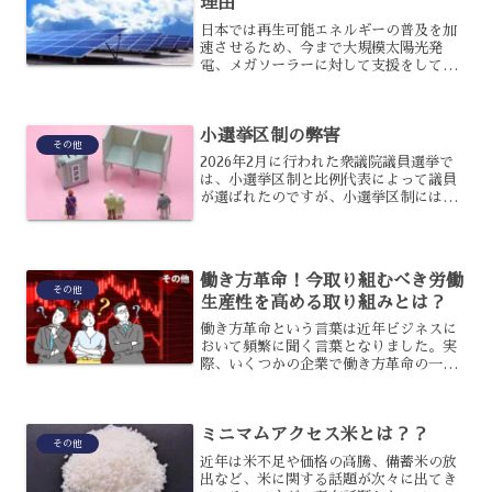
理由
日本では再生可能エネルギーの普及を加
速させるため、今まで大規模太陽光発
電、メガソーラーに対して支援をしてき
ました。しかし、2027年には支援制度を
廃止する方針を固めたと報道され、メガ
ソーラーの未来は大きく変わることにな
小選挙区制の弊害
ったのです。メガソーラ...
その他
2026年2月に行われた衆議院議員選挙で
は、小選挙区制と比例代表によって議員
が選ばれたのですが、小選挙区制には以
前から弊害があるといわれているので
す。そもそも小選挙区制とは何か、どの
ような弊害があるのか詳しくは知らない
という人もいるでしょう...
働き方革命！今取り組むべき労働
その他
生産性を高める取り組みとは？
働き方革命という言葉は近年ビジネスに
おいて頻繁に聞く言葉となりました。実
際、いくつかの企業で働き方革命の一環
としてノー残業デーやフレキシブルな勤
務体系を設けるなどの取り組みが行わら
れています。そこで今回は今取り組むべ
ミニマムアクセス米とは？？
き労働生産性を高める取り...
その他
近年は米不足や価格の高騰、備蓄米の放
出など、米に関する話題が次々に出てき