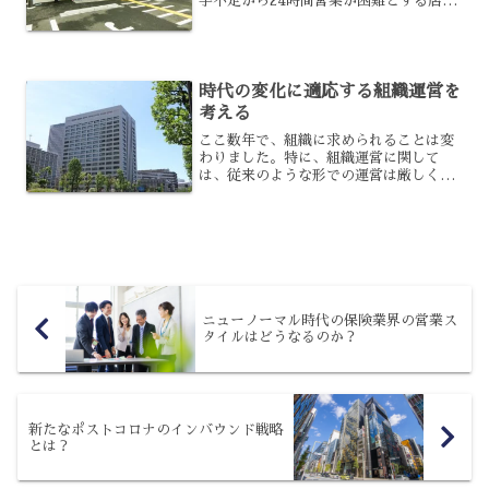
手不足から24時間営業が困難とする店舗
が出てきており、それが契約違反とされ
たことなどで問題となっています。な
ぜ、問題となったのでしょうか?また、
24時間営業の必要性は...
時代の変化に適応する組織運営を
考える
ここ数年で、組織に求められることは変
わりました。特に、組織運営に関して
は、従来のような形での運営は厳しくな
ってきたと感じている経営者も多いです
よね。時代に逆行しているような会社の
在り方は、今後、否定的な目で見られる
でしょう。時代の変化に適応...
ニューノーマル時代の保険業界の営業ス
タイルはどうなるのか？
新たなポストコロナのインバウンド戦略
とは？