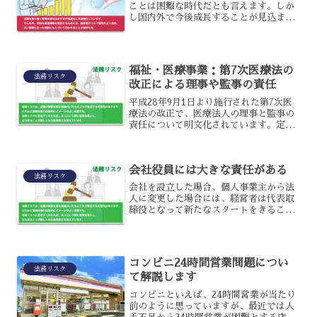
ことは困難な時代だとも言えます。しか
し国内外で今後成長することが見込まれ
る事業を対象として、買収により成長戦
略に繋げて行くというM＆Aが増加して
います。
福祉・医療事業：第7次医療法の
法務リスク
改正による理事や監事の責任
平成28年9月1日より施行された第7次医
療法の改正で、医療法人の理事と監事の
責任について明文化されています。定款
に焦点を当てた改正となっていますの
で、今一度内容を確認しておくようにし
ましょう。
会社役員には大きな責任がある
法務リスク
会社を設立した場合、個人事業主から法
人に変更した場合には、経営者は代表取
締役となって新たなスタートをきること
になります。しかし会社役員となること
は、主導の権限を握るだけでなくそれと
同時に責任も重くなります。実際にどの
ような場合に責任を負うこ...
コンビニ24時間営業問題につい
法務リスク
て解説します
コンビニといえば、24時間営業が当たり
前のように思っていますが、最近では人