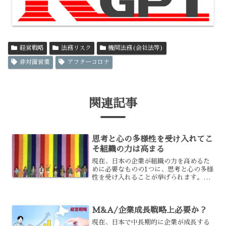
経営戦略
法務リスク
機関法務(会社法等)
非対面営業
アフターコロナ
関連記事
思考と心の多様性を受け入れてこ
そ組織の力は高まる
現在、日本の企業が組織の力を高めるた
めに必要なものの1つに、思考と心の多様
性を受け入れることが挙げられます。そ
のために覚えておくべきこととして、ダ
イバーシティとインクルージョンという
考え方があります。これがどのようなも
M&A/企業成長戦略上必要か？
ので、企業にどう生かす...
現在、日本で中長期的に企業が成長する