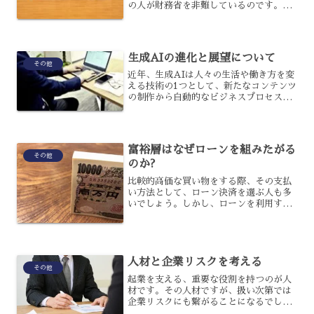
の人が財務省を非難しているのです。財
務省解体デモと呼ばれていて、所得の壁
の引き上げへの反対などの政策に関する
不満を述べ、財務省を解体するべきとい
う意見も出ているのです。...
生成AIの進化と展望について
その他
近年、生成AIは人々の生活や働き方を変
える技術の1つとして、新たなコンテンツ
の制作から自動的なビジネスプロセスま
で、急速に普及してきているのです。応
用の範囲は広がりつつあるのですが、今
後どのように進化していき、どのような
展望を持っているので...
富裕層はなぜローンを組みたがる
その他
のか?
比較的高価な買い物をする際、その支払
い方法として、ローン決済を選ぶ人も多
いでしょう。しかし、ローンを利用する
のは、一括で高額を支払えない一般層だ
けだと思っていませんか?実は、富裕層に
なればなるほど、その利用者は多い傾向
にあるのです。なぜ富裕...
人材と企業リスクを考える
その他
起業を支える、重要な役割を持つのが人
材です。その人材ですが、扱い次第では
企業リスクにも繋がることになるでしょ
う。人材と企業リスクは、どのように関