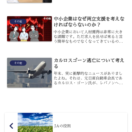
係してくるのでしょうか？その関係につ
いて、解説します。人材を得られない企
業リスク企業には、人材が...
中小企業はなぜ両立支援を考えな
その他
ければならないのか？
中小企業において人材獲得は非常に大き
な課題です。ただ求人を出せば来ると言
う簡単なものでなくなってきているので
す。その状況を抜け出すために、受け入
れる会社側の仕組みや体制を変更する必
要があるのです。そこで今回はなぜ中小
カルロスゴーン逃亡について考え
企業が両立支援を考えなけ...
その他
る
年末、実に衝撃的なニュースがありまし
たよね。それは、元日産自動車会長であ
るカルロス・ゴーン氏が、レバノンへ逃
亡したという出来事です。この逃亡事件
によって、様々な日本の課題が浮き彫り
になってきたことは、記憶に新しいでし
ょう。今回は、この逃亡劇...
JAの役割