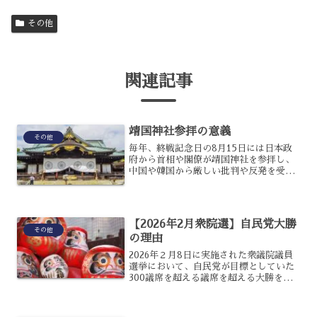
その他
関連記事
靖国神社参拝の意義
その他
毎年、終戦記念日の8月15日には日本政
府から首相や閣僚が靖国神社を参拝し、
中国や韓国から厳しい批判や反発を受け
ているのです。日本と中国、韓国の関係
の悪化にもつながっているのですが、な
ぜ毎年靖国参拝を敢行しているのでしょ
うか？靖国参拝の意義に...
【2026年2月衆院選】自民党大勝
その他
の理由
2026年２月8日に実施された衆議院議員
選挙において、自民党が目標としていた
300議席を超える議席を超える大勝を収
めました。昨年、一昨年の選挙で連敗し
少数与党と呼ばれていた自民党ですが、
今回大勝となったのはなぜなのでしょう