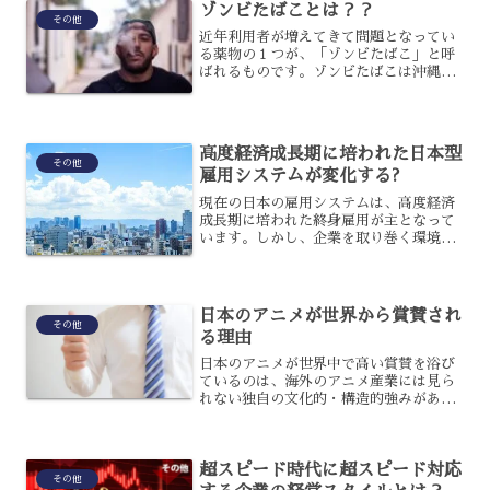
ゾンビたばことは？？
か？自民党大勝の理...
その他
近年利用者が増えてきて問題となってい
る薬物の１つが、「ゾンビたばこ」と呼
ばれるものです。ゾンビたばこは沖縄か
ら広まってきたといわれているのです
が、今までの薬物とはどのような点が違
い、どのような形で使用されているので
しょうか？ゾンビたばこにつ...
高度経済成長期に培われた日本型
その他
雇用システムが変化する?
現在の日本の雇用システムは、高度経済
成長期に培われた終身雇用が主となって
います。しかし、企業を取り巻く環境が
大きく変化していく中、この日本型雇用
システムにも時代に沿った変化が求めら
れています。日本の雇用システムは今
後、どのように変化していく...
日本のアニメが世界から賞賛され
その他
る理由
日本のアニメが世界中で高い賞賛を浴び
ているのは、海外のアニメ産業には見ら
れない独自の文化的・構造的強みがある
からです。単なる子供向けの娯楽という
枠組みを超え、なぜ世界中のあらゆる世
代を熱狂させ続けているのでしょうか？
超スピード時代に超スピード対応
日本のアニメが世界から称...
その他