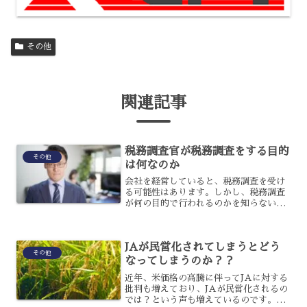
その他
関連記事
税務調査官が税務調査をする⽬的
その他
は何なのか
会社を経営していると、税務調査を受け
る可能性はあります。しかし、税務調査
が何の目的で行われるのかを知らない
と、どうにかして断りたいと考えるでし
ょう。一体、何のために行われるのでし
ょうか？税務調査が行われる目的につい
JAが民営化されてしまうとどう
て、解説します。税務調査の...
その他
なってしまうのか？？
近年、米価格の高騰に伴ってJAに対する
批判も増えており、JAが民営化されるの
では？という声も増えているのです。し