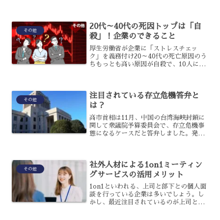
かし、実際にJAが民営化されるようなこ
とがあれば、いったい何が変化するのか
わからない人も多いでしょう。JAが民営
20代～40代の死因トップは「自
化されるとどうな...
その他
殺」！企業のできること
厚生労働省が企業に「ストレスチェッ
ク」を義務付け20～40代の死亡原因のう
ちもっとも高い原因が自殺で、10人に1
人が自殺で亡くなっています。このこと
から厚生労働省は2015年12月から従業員
50人以上の事業所に対して、57個の質問
注目されている存立危機答弁と
事項に答え...
その他
は？
高市首相は11月、中国の台湾海峡封鎖に
関して衆議院予算委員会で、存立危機事
態になるケースだと答弁しました。発言
の是非に関して注目が集まり、台湾有事
に関連して行った一連の答弁は存立危機
答弁と呼ばれているのです。存立危機答
社外人材による1on1ミーティン
弁は具体的にどのような...
その他
グサービスの活用メリット
1on1といわれる、上司と部下との個人面
談を行っている企業は多いでしょう。し
かし、最近注目されているのが上司と部
下ではなく、社外人材との間で行われる
1on1ミーティングです。社外人材との