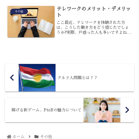
1on1ミーティングには、どのようなメリ
テレワークのメリット・デメリッ
ットがあるので...
その他
ト
ここ最近、テレワークを体験された方
は、こうした働き方をどう感じたでしょ
うか?実際、戸惑った人も多いですよね。
すると、テレワークを今後も引き続き導
入しようとしている企業にとって、この
方法が本当に良いかどうかは、気になる
ところでしょう。そこで今...
クルド人問題とは？？
稼げる新ゲーム、PtoEの魅力について
ホーム
その他