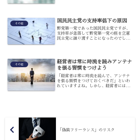
院議員によって結党され、中道思想を掲
げて設立されたのですが、具体的にどの
ような政党なのでしょうか？中道改革連
合とはどのような政...
国民民主党の支持率低下の原因
その他
野党第一党であった国民民主党ですが、
支持率が急落して野党第一党の座を立憲
民主党に譲り渡すことになったのでし
た。４月には12％だった支持率は、５月
に８％、６月には半分となる6％まで低下
する事態となっているのです。なぜ国民
民主党の支持率は低下し...
経営者は常に時流を読みアンテナ
その他
を張る習慣をつけよう
「経営者は常に時流を読んで、アンテナ
を張る習慣をつけておくべきだ」といわ
れていますよね。しかし、経営者にはな
ぜそのような習慣が必要なのでしょう
か？ここでは、経営者にとって“時流を
読んでアンテナを張る習慣”というの
は、どのようなシチュエーショ...
「偽装フリーランス」のリスク