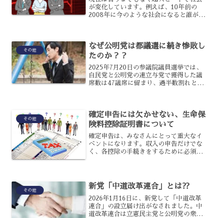
が変化しています。例えば、10年前の
2008年に今のような社会になると誰が予
想できていたでしょうか。おそらく当時
はスマホもまだ普及率が低く、まだガラ
ケー対スマホの構図が残っていたでしょ
なぜ公明党は都議選に続き惨敗し
うし、現在のようにス...
その他
たのか？？
2025年7月20日の参議院議員選挙では、
自民党と公明党の連立与党で獲得した議
席数は47議席に留まり、過半数割れとな
ってしまったのです。自民党の議席数の
減少も目立ちますが、さらに目立つのが
１４議席から8議席へと大きく減少し惨
確定申告には欠かせない、生命保
敗となった公明党...
その他
険料控除証明書について
確定申告は、みなさんにとって重大なイ
ベントになります。収入の申告だけでな
く、各控除の手続きをするために必須で
すから、事前に準備している人も多いで
すよね。確定申告をするにあたって様々
な書類がある中、生命保険料控除証明書
はとりわけ欠かせない書類...
新党「中道改革連合」とは⁇
その他
2026年1月16日に、新党して「中道改革
連合」の設立届け出がなされました。中
道改革連合は立憲民主党と公明党の衆議