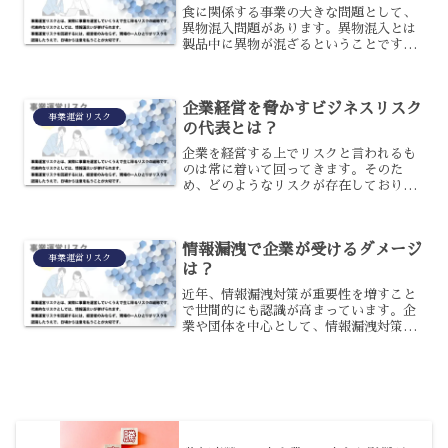
食に関係する事業の大きな問題として、
異物混入問題があります。異物混入とは
製品中に異物が混ざるということです
が、異物といっても虫や毛（人・獣）、
ガラス片、樹脂、金属、石、植物、動物
の糞、微生物、殺虫剤など様々なものが
企業経営を脅かすビジネスリスク
あります。虫や毛など、生物...
事業運営リスク
の代表とは？
企業を経営する上でリスクと言われるも
のは常に着いて回ってきます。そのた
め、どのようなリスクが存在しておりど
のように回避するかを企業ごとに対策と
して講じておくことが必要となるでしょ
う。財産に対するリスク企業財産を脅か
情報漏洩で企業が受けるダメージ
すリスクには次のようなもの...
事業運営リスク
は？
近年、情報漏洩対策が重要性を増すこと
で世間的にも認識が高まっています。企
業や団体を中心として、情報漏洩対策に
具体的に取り組んでいくなど様々な対応
がされていると言えるでしょう。しかし
情報漏洩に関する事故が頻繁に報じられ
るなど、意識の高まりとは...