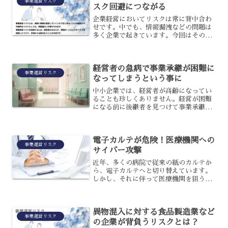
事業運営リスク
スク回避につながる
企業経営においてリスクは常に背中合わ
せです。中でも、情報漏洩などの問題は
多く企業で起きています。今回はそのよ
うなリスクに対しての対策として、セキ
ュリティの基準作りの重要性を解説させ
ていただきます。情報セキュリティは今
経営者の急病で事業承継が困難に
やどの企業にも当てはまる...
事業運営リスク
なってしまうという事に
中小企業では、経営者が高齢になってい
ることも珍しくありません。経営が困難
になる前に後継者を見つけて事業承継す
るのが望ましいものの、近年は後継者不
足に悩む企業が増えているため、なかな
か見つかりません。事業承継の前に経営
電子カルテが危険！医療機関への
者が急病になると、事業承...
事業運営リスク
サイバー攻撃
近年、多くの病院で従来の紙のカルテか
ら、電子カルテへと切り替えています。
しかし、それに伴って医療機関を狙うサ
イバー攻撃も増加しているのです。相次
いで起こるサイバー攻撃とは、どのよう
なものなのでしょうか？医療機関へのサ
異物混入に対する食品製造業など
イバー攻撃について、解説...
事業運営リスク
の企業が背負うリスクとは？