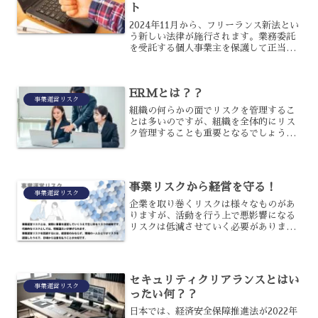
ト
2024年11月から、フリーランス新法とい
う新しい法律が施行されます。業務委託
を受託する個人事業主を保護して正当な
取引になるよう義務付けるための法律で
すが、個人事業主にとっては具体的にど
のような点がメリットでしょうか？個人
ERMとは？？
事業主にどのような...
事業運営リスク
組織の何らかの面でリスクを管理するこ
とは多いのですが、組織を全体的にリス
ク管理することも重要となるでしょう。
全社的リスク管理のことをERMといい、
リスクを管理してマネジメントすること
でリスクを未然に防ぎ、発生を防ぐこと
ができないリスクに備え...
事業リスクから経営を守る！
事業運営リスク
企業を取り巻くリスクは様々なものがあ
りますが、活動を行う上で悪影響になる
リスクは低減させていく必要がありま
す。どのようなリスクがあるかを特定
し、活動や稼働力、そして資産など経営
を守るために必要な機能を運営・管理し
ていくことが必要になります。
セキュリティクリアランスとはい
事業運営リスク
ったい何？？
日本では、経済安全保障推進法が2022年