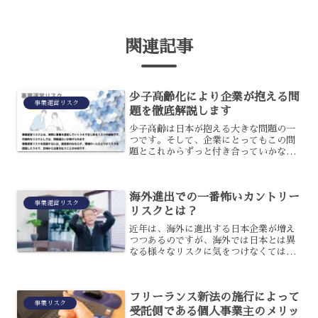
関連記事
少子高齢化により企業が抱える問
事業運営リスク
題を徹底解説します
少子高齢は日本が抱える大きな問題の一
つです。そして、企業にとってもこの問
題とこれからずっと付き合っていかなけ
ればなりません。そこで今回は少子高齢
化が企業に与える影響について解説をさ
せて頂きます。従業員の高齢化が進む少
海外進出での一番怖いカントリー
子高齢化により生産年齢が...
事業運営リスク
リスクとは？
近年は、海外に進出する日本企業が増え
つつあるのですが、海外では日本とは異
なる様々なリスクに気をつけなくてはい
けません。特に怖いのが、カントリーリ
スクと呼ばれる国や地域特有の政治、経
済、社会的な状況に根差したリスクで
フリーランス新法の施行によって
す。カントリーリスクとはど...
事業リスク
受託側である個人事業主のメリッ