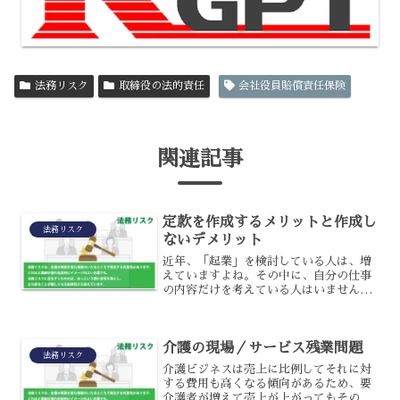
法務リスク
取締役の法的責任
会社役員賠償責任保険
関連記事
定款を作成するメリットと作成し
法務リスク
ないデメリット
近年、「起業」を検討している人は、増
えていますよね。その中に、自分の仕事
の内容だけを考えている人はいませんか?
ですが、会社としてやっていくために
は、仕事内容よりも前にもっと大切なこ
とがあるのです。それは、定款。ここで
介護の現場／サービス残業問題
は、定款作成のメリットと...
法務リスク
介護ビジネスは売上に比例してそれに対
する費用も高くなる傾向があるため、要
介護者が増えて売上が上がってもその