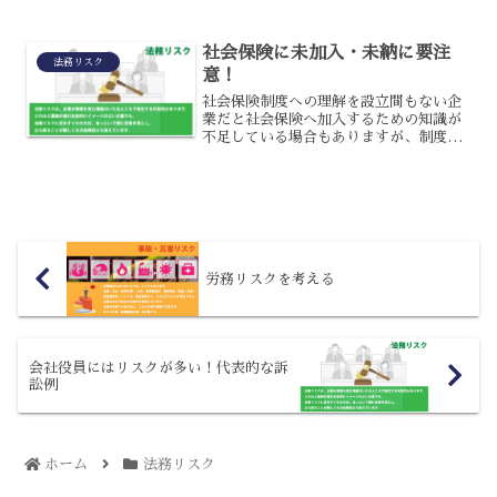
ょうか？原則、通勤中の事故は責任を負
わなくても良い通勤中の事故の場合、以
社会保険に未加入・未納に要注
下に当てはまれば、原則と...
法務リスク
意！
社会保険制度への理解を設立間もない企
業だと社会保険へ加入するための知識が
不足している場合もありますが、制度の
仕組み、加入対象者、負担金額などを理
解しておく必要があります。健康保険と
は健康保険は病気、ケガ、出産、死亡に
備えるための公的医療保険...
労務リスクを考える
会社役員にはリスクが多い！代表的な訴
訟例
ホーム
法務リスク