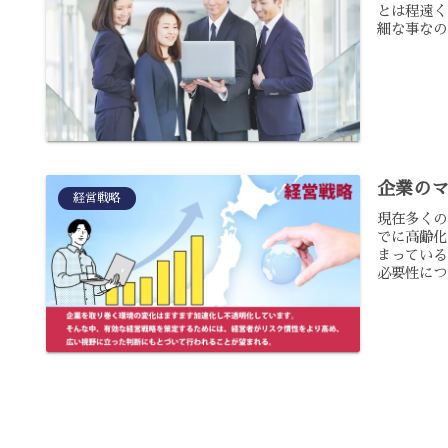
とは程遠く
細な事なの
企業の
経営戦略
現在多くの
でに高齢化
まっている
必要性につ