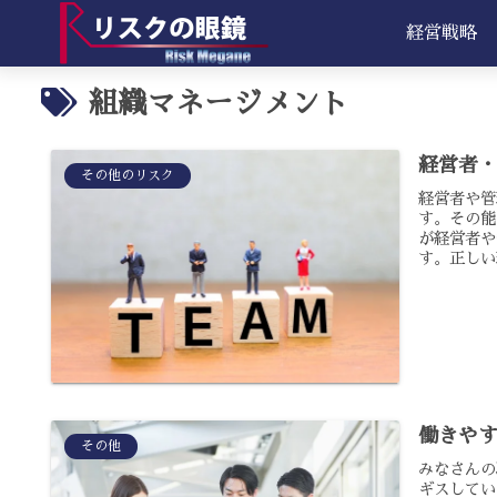
経営戦略
組織マネージメント
経営者・
その他のリスク
経営者や管
す。その能
が経営者や
す。正しい
働きや
その他
みなさんの
ギスしてい