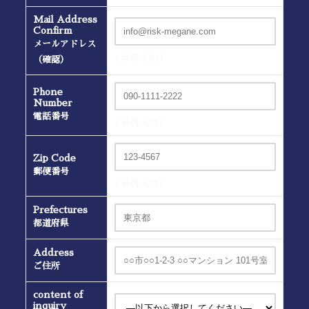
Mail Address
Confirm
メールアドレス
(半角入力）
（確認）
Phone
Number
電話番号
(半角入力）
Zip Code
郵便番号
(半角入力）
Prefectures
都道府県
Address
ご住所
content of
inquiry