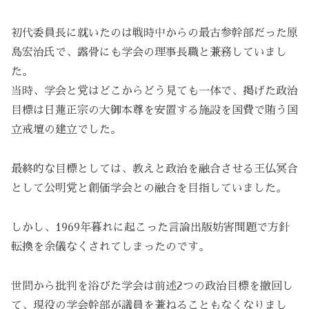
初代委員長に就いたのは戦時中からの最古参幹部だった原
島宏治氏で、露骨にも学会の理事長職と兼務していまし
た。
当時、学会と党はどこからどう見ても一体で、掲げた政治
目標は日蓮正宗の大御本尊を安置する施設を国費で賄う国
立戒壇の建立でした。
最終的な目標としては、教えと政治を融合させる王仏冥合
として公明党と創価学会との融合を目指していました。
しかし、1969年暮れに起こった言論出版妨害問題で方針
転換を余儀なくされてしまったのです。
世間から批判を浴びた学会は前述2つの政治目標を撤回し
て、現役の学会幹部が議員を兼ねることもなくなりまし