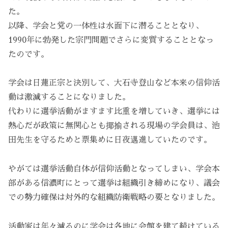
た。
以降、学会と党の一体性は水面下に潜ることとなり、
1990年に勃発した宗門問題でさらに変質することとなっ
たのです。
学会は日蓮正宗と決別して、大石寺登山など本来の信仰活
動は激減することになりました。
代わりに選挙活動がますます比重を増していき、選挙には
熱心だが政策に無関心とも揶揄される現場の学会員は、池
田先生を守るためと票集めに日夜邁進していたのです。
やがては選挙活動自体が信仰活動となってしまい、学会本
部がある信濃町にとって選挙は組織引き締めになり、議会
での勢力確保は対外的な組織防衛戦略の要となりました。
活動家は年々減るのに学会は各地に会館を建て続けている