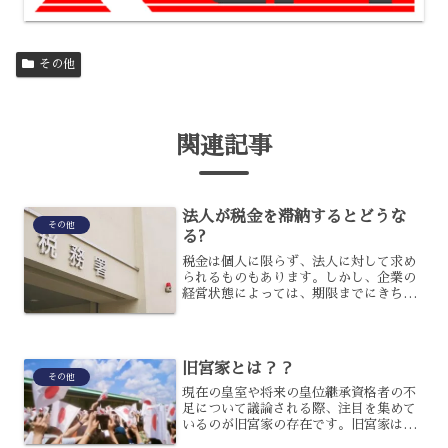
その他
関連記事
法人が税金を滞納するとどうな
その他
る?
税金は個人に限らず、法人に対して求め
られるものもあります。しかし、企業の
経営状態によっては、期限までにきちん
と納税できないという場合もあり得るで
しょう。支払いができないからと言っ
て、滞納してしまうとどうなるのでしょ
うか?今回は、滞納してしま...
旧宮家とは？？
その他
現在の皇室や将来の皇位継承資格者の不
足について議論される際、注目を集めて
いるのが旧宮家の存在です。旧宮家は戦
後に皇籍を離脱した11の宮家と子孫のこ