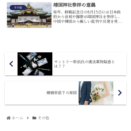
場合には、資産の処分価格は低く抑える
靖国神社参拝の意義
ことができ、さらには会社...
その他
毎年、終戦記念日の8月15日には日本政
府から首相や閣僚が靖国神社を参拝し、
中国や韓国から厳しい批判や反発を受け
ているのです。日本と中国、韓国の関係
の悪化にもつながっているのですが、な
ぜ毎年靖国参拝を敢行しているのでしょ
うか？靖国参拝の意義に...
サントリー新浪氏の違法薬物疑惑と
は？？
婚姻率低下の原因
ホーム
その他