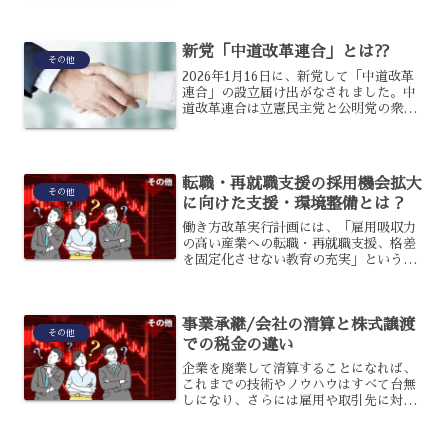
とであり、旧宮家を皇籍復帰させること
で皇位継承資格者の不足を補おうと考え
られているのです。旧宮...
新党「中道改革連合」とは⁇
その他
2026年1月16日に、新党して「中道改革
連合」の設立届け出がなされました。中
道改革連合は立憲民主党と公明党の衆議
院議員によって結党され、中道思想を掲
げて設立されたのですが、具体的にどの
ような政党なのでしょうか？中道改革連
合とはどのような政...
転職・再就職支援の採用機会拡大
その他
に向けた支援・環境整備とは？
働き方改革実行計画には、「雇用吸収力
の高い産業への転職・再就職支援、格差
を固定化させない教育の充実」というテ
ーマがあります。このテーマの中では、
「転職・再就職者の採用機会拡大に向け
た支援・環境整備の推進」と「給付型奨
事業承継/会社の清算と株式譲渡
学金の創設など誰にでもチ...
その他
での税金の違い
企業を廃業して清算することになれば、
これまでの技術やノウハウはすべて台無
しになり、さらには雇用や取引先に対し
ても色々な影響を及ぼすでしょう。ただ
し実は廃業や清算ということを選択した