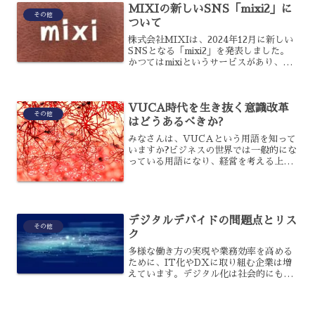
MIXIの新しいSNS「mixi2」に
カムはなぜ導入が難しい...
その他
ついて
株式会社MIXIは、2024年12月に新しい
SNSとなる「mixi2」を発表しました。
かつてはmixiというサービスがあり、
2000年代から10年代前半にかけて、多く
のユーザーを集めていたのです。しか
し、昨今はX（Twitter）やLINE...
VUCA時代を生き抜く意識改革
その他
はどうあるべきか?
みなさんは、VUCAという用語を知って
いますか?ビジネスの世界では一般的にな
っている用語になり、経営を考える上で
は欠かせない要素になっています。経営
者だけでなく、社員に対しても、どのよ
うなことが求められるのでしょうか?今回
は、VUCA時代の...
デジタルデバイドの問題点とリス
その他
ク
多様な働き方の実現や業務効率を高める
ために、IT化やDXに取り組む企業は増
えています。デジタル化は社会的にも推
進されていて、企業にも推奨されていま
す。しかし、デジタル化を推進する上で
は、デジタルデバイドを無視するわけに