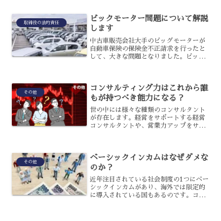
ビックモーター問題について解説
取締役の法的責任
します
中古車販売会社大手のビッグモーターが
自動車保険の保険金不正請求を行ったと
して、大きな問題となりました。ビッグ
モーター問題とも言われて社会問題とな
ったのですが、具体的には何があったの
でしょうか？ビッグモーター問題という
コンサルティング力はこれから誰
のは一体どのような問題だ...
その他
もが持つべき能力になる？
世の中には様々な種類のコンサルタント
が存在します。経営をサポートする経営
コンサルタントや、営業力アップをサポ
ートする営業コンサルタントなど現代は
多くのコンサルタントが活躍していま
す。そこで今回はコンサルタントが持つ
ベーシックインカムはなぜダメな
コンサルティング力について...
その他
のか？
近年注目されている社会制度の1つにベー
シックインカムがあり、海外では限定的
に導入されている国もあるのです。コロ
ナ禍で注目された制度ですが、日本で導
入するのには様々な課題があるためまだ
実現は難しいでしょう。ベーシックイン