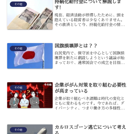
持続化給付金について解説しま
その他
す!
現在、経済活動が停滞したために、頭を
抱えている経営者は少なくありません。
その救済として今、持続化給付金の情報
が飛び交っていますが、申請はすでにお
済みでしょうか?申請が終わって給付を待
っている人も、みなさんのまわりにいる
かもしれません。まだ申...
国旗損壊罪とは？？
その他
自民党内で、保守派を中心として国旗損
壊罪を新たに創設しようという議論が始
まっており、通常国会での成立を目指し
ているのです。国旗損壊罪は日本の国旗
を意図的に破壊することを禁じる法律で
すが、なぜ創設する必要があるのでしょ
うか？国旗損壊罪について...
企業ががん対策を取り組む必要性
その他
が高まっている
企業が取り組むべき課題は時代の変化と
ともに変わるものです。今であれば、ダ
イバーシティ、つまり働き方の多様性は
すべての企業が取り組んでいかなければ
ならない課題です。そんな中、近年企業
ががん対策を取り組む必要性が高まって
カルロスゴーン逃亡について考え
いるとご存知でしょうか？...
その他
る