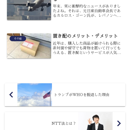
年末、実に衝撃的なニュースがありまし
たよね。それは、元日産自動車会長であ
るカルロス・ゴーン氏が、レバノンへ逃
亡したという出来事です。この逃亡事件
によって、様々な日本の課題が浮き彫り
になってきたことは、記憶に新しいでし
ょう。今回は、この逃亡劇...
置き配のメリット・デメリット
その他
近年は、購入した商品が届けられる際に
非対面や留守でも荷物を置いて行っても
らえる、置き配というサービスが人気で
す。近年利用する人も増えているサービ
スで、購入者以外にもメリットがあるの
ですが、デメリットもあるため注意が必
要です。置き配のメリット...
トランプがWHOを脱退した理由
NTT法とは？