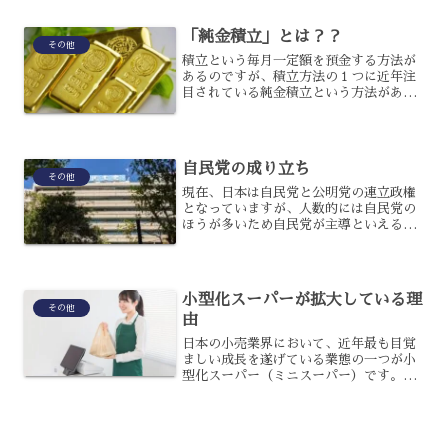
象や問題点につい...
「純金積立」とは？？
その他
積立という毎月一定額を預金する方法が
あるのですが、積立方法の１つに近年注
目されている純金積立という方法がある
のです。純金積立は、毎月設定した金額
や数量に応じた金を買い続けていく投資
方法であり、本物の金を資産として保有
できるのです。純金積立の...
自民党の成り立ち
その他
現在、日本は自民党と公明党の連立政権
となっていますが、人数的には自民党の
ほうが多いため自民党が主導といえるで
しょう。結成時点から与党であり戦後で
は最も長く与党となっている政党です
が、そもそも自民党はどのようにして成
り立った政党なのでしょうか...
小型化スーパーが拡大している理
その他
由
日本の小売業界において、近年最も目覚
ましい成長を遂げている業態の一つが小
型化スーパー（ミニスーパー）です。大
手スーパーがこぞって参入して店舗数を
大きく伸ばしている背景には、単なる店
舗の小型化ではなく消費行動の変化が複
雑に絡み合っているのです...