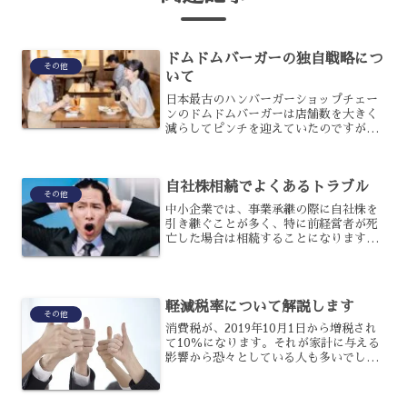
ドムドムバーガーの独自戦略につ
その他
いて
日本最古のハンバーガーショップチェー
ンのドムドムバーガーは店舗数を大きく
減らしてピンチを迎えていたのですが、
現在は大きく回復しているのです。再生
できたのは新たに取締役社長となった藤
﨑氏の導きによるものですが、具体的に
自社株相続でよくあるトラブル
どのような戦略があったの...
その他
中小企業では、事業承継の際に自社株を
引き継ぐことが多く、特に前経営者が死
亡した場合は相続することになります。
しかし、自社株の相続については何も対
策をしていなければ、トラブルが起こる
ことも多いのです。自社株相続におい
て、良く起こるトラブルを解...
軽減税率について解説します
その他
消費税が、2019年10月1日から増税され
て10％になります。それが家計に与える
影響から恐々としている人も多いでしょ
うが、そこで気になるのが軽減税率で
す。これは、いったいどのようなものな
のでしょうか?軽減税率の内容と、その対