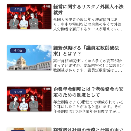
が介護離職者となる可能性が危惧されて
経営に関するリスク／外国人不法
います。その中で...
その他
就労
外国人労働者の数は年々増加傾向にあ
り、中小や零細などの企業の多くで外国
人労働者を雇用するケースが増えていま
す。今後も少子高齢化や日本の人口減少
に伴い、外国人労働者に対するニーズは
高まる可能性が高いと言えますが、雇用
維新が掲げる「議員定数削減法
する際に法的な観点から見た...
その他
案」とは？？
高市首相が就任してから多くの変革が始
まっていますが、変革内容の1つに議員定
数削減があります。議員定数削減は日本
維新の会が特に重視しており、議員定数
削減法案を掲げているのですが、具体的
にどのような内容なのでしょうか？議員
企業年金制度とは？老後資金の安
定数削減法案について、...
その他
定のための制度として
年金制度はよく3階建てで構成されている
と耳にしたことがあると思います。その
年金制度の1つが企業年金制度ですが、3
階建ての1階部分は「国民年金」、2階部
分は「厚生年金」、そして3階部分が「企
業年金」となっています。そして企業年
経営者は社員の治療と仕事の両立
金は「厚生年金基...