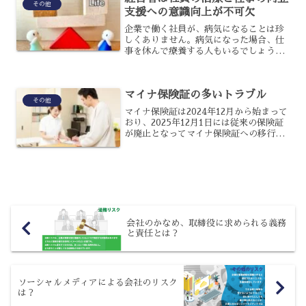
その他
支援への意識向上が不可欠
企業で働く社員が、病気になることは珍
しくありません。病気になった場合、仕
事を休んで療養する人もいるでしょう
が、治療と仕事を両立しようとする人も
少なくありません。企業の経営者は、こ
ういった社員が両立できるように支援す
マイナ保険証の多いトラブル
る、という意識を向上させる...
その他
マイナ保険証は2024年12月から始まって
おり、2025年12月1日には従来の保険証
が廃止となってマイナ保険証への移行が
本格化してきました。しかし、現場では
多くのトラブルが起こっているといわれ
ており、まだ移行していない人の中には
不安に思う人...
会社のかなめ、取締役に求められる義務
と責任とは？
ソーシャルメディアによる会社のリスク
は？