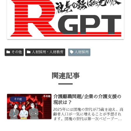
その他
人材採用・人材教育
人材採用
関連記事
介護離職問題/企業の介護支援の
その他
現状は？
2025年には団塊の世代が75歳を迎え、高
齢者人口が一気に増えることが予想され
ます。団塊の世代は第一次ベビーブーム
の世代で、その子世代にあたる第二次ベ
ビーブーム世代である現在40代の従業員