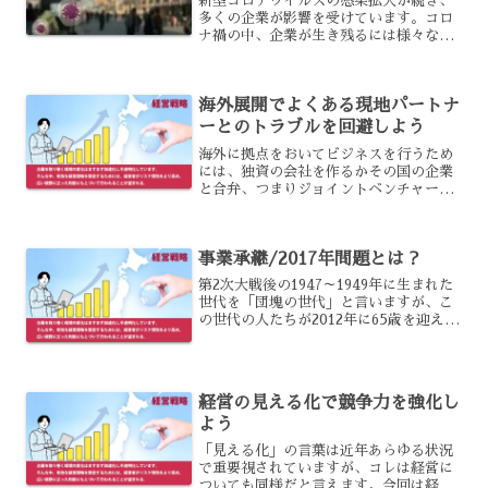
新型コロナウイルスの感染拡大が続き、
多くの企業が影響を受けています。コロ
ナ禍の中、企業が生き残るには様々な工
夫が必要となる大転換期を迎えていると
言っていいでしょう。そんな中、経営者
は何を思うのでしょうか？経営者の思い
海外展開でよくある現地パートナ
コロナ禍の影響で経営が厳...
ーとのトラブルを回避しよう
海外に拠点をおいてビジネスを行うため
には、独資の会社を作るかその国の企業
と合弁、つまりジョイントベンチャーを
設立したり、販売代理店となってもらう
などの方法があります。日系企業の多く
は海外展開先としてアジアの発展途上国
事業承継/2017年問題とは？
を検討しているかと思いま...
第2次大戦後の1947～1949年に生まれた
世代を「団塊の世代」と言いますが、こ
の世代の人たちが2012年に65歳を迎える
と労働力が減少し、技術力やナレッジ断
絶といったことが懸念される「2012年問
題」というものがありました。
経営の見える化で競争力を強化し
よう
「見える化」の言葉は近年あらゆる状況
で重要視されていますが、コレは経営に
ついても同様だと言えます。今回は経営