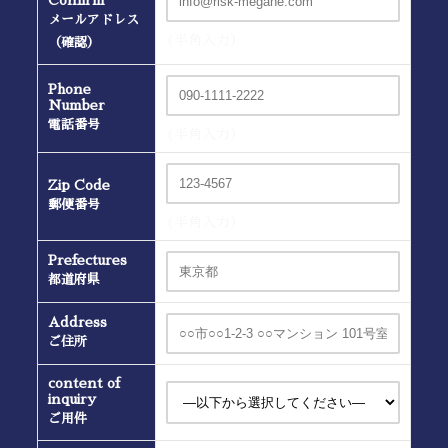
メールアドレス
(半角入力）
（確認）
Phone
Number
電話番号
(半角入力）
Zip Code
郵便番号
(半角入力）
Prefectures
都道府県
Address
ご住所
content of
inquiry
ご用件