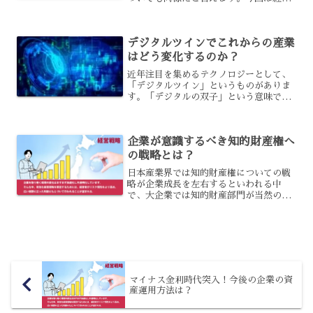
の見える化がもたらす効果から、なぜ今
経営の見える化が必要なのかを解説させ
て頂きます。経営の見える化とは？経営
デジタルツインでこれからの産業
には非常に幅広い業務があ...
はどう変化するのか？
近年注目を集めるテクノロジーとして、
「デジタルツイン」というものがありま
す。「デジタルの双子」という意味で使
われるこの技術は、どのようなものでし
ょうか？また、この技術によって今後、
産業はどのように変化していくことにな
企業が意識するべき知的財産権へ
るのでしょうか？デジタル...
の戦略とは？
日本産業界では知的財産権についての戦
略が企業成長を左右するといわれる中
で、大企業では知的財産部門が当然のよ
うに存在しています。実際は本来の機能
を果たしているわけではなく、中小規模
の企業に対しても経営者自身が意識変革
を実行していくべきと言える...
マイナス金利時代突入！今後の企業の資
産運用方法は？