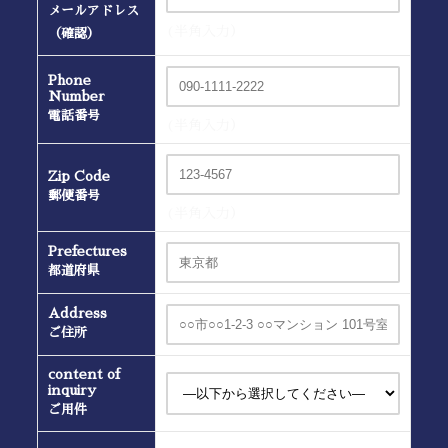
メールアドレス
(半角入力）
（確認）
Phone
Number
電話番号
(半角入力）
Zip Code
郵便番号
(半角入力）
Prefectures
都道府県
Address
ご住所
content of
inquiry
ご用件