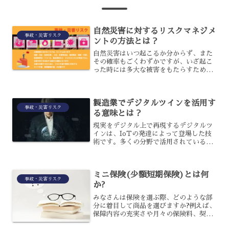
自然災害に対するリスクマネジメ
事故・災害リスク
ントの方法とは？
自然災害はいつ起こるか分からず、また
その確率もごくわずかですが、いざ起こ
った時には多大な被害をもたらすため、
常日頃から備えておく必要はあります。
自然災害に対しては、どのようなリスク
マネジメントの方法があるのでしょうか?
製造業でデジタルツインを活用す
企業として行うべき、自...
事故・災害リスク
る意味とは？
現実をデジタル上で再現するデジタルツ
インは、IoTの発達によって登場した技
術です。多くの分野で活用されている技
術ですが、特に活用されているのが製造
業です。製造業でデジタルツインを活用
することには、どのような意味があるの
ミニ保険(少額短期保険)とは何
でしょうか？製造業でデ...
事故・災害リスク
か?
みなさんは保険を選ぶ際、どのような部
分に着目して商品を選びますか?例えば、
保障内容の充実さや月々の保険料、契約
期間など様々挙げられますが、やはり毎