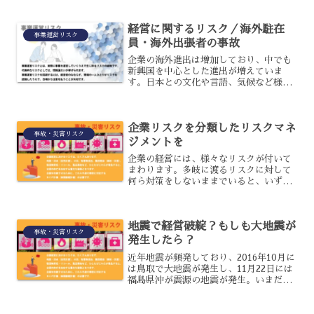
月きちんとお支払いできるかどうかが大
前提ですよね。実は最近、少額で保障が
得られる商品があるので...
経営に関するリスク／海外駐在
事業運営リスク
員・海外出張者の事故
企業の海外進出は増加しており、中でも
新興国を中心とした進出が増えていま
す。日本との文化や言語、気候など様々
な違いで不自由さやリスクもあるため、
海外赴任者の健康や危機の管理について
理解しておくことが必要です。
企業リスクを分類したリスクマネ
事故・災害リスク
ジメントを
企業の経営には、様々なリスクが付いて
まわります。多岐に渡るリスクに対して
何ら対策をしないままでいると、いずれ
そのリスクが対処できない状態となり、
経営にも支障が出るようになるでしょ
う。まずは企業リスクにどのようなもの
地震で経営破綻？もしも大地震が
があるのかを知り、それらの...
事故・災害リスク
発生したら？
近年地震が頻発しており、2016年10月に
は鳥取で大地震が発生し、11月22日には
福島県沖が震源の地震が発生。いまだ余
震も続いていることから、企業はさらに
地震に対する備えも必要となっていま
す。