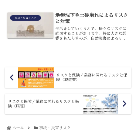
いることから、外国籍の人の受け入れや
年齢の上限の引き上げを行うなど、様々
な部分でエンジニア採用のハードルも下
地盤沈下や土砂崩れによるリスク
げている傾向にあ...
事故・災害リスク
と対策
生活をしていくうえで、様々なリスクに
直面することがあります。特に大きな影
響をもたらすのが、自然災害によるリス
クです。自然災害の一種に、地盤沈下や
土砂崩れなどの地盤災害があります。地
盤沈下や土砂崩れによって生じるリスク
と、講じておくべき対策に...
リスクと保険／業務に関わるリスクと保
険（製造業）
リスクと保険／業務に関わるリスクと保
険（病院）
ホーム
事故・災害リスク