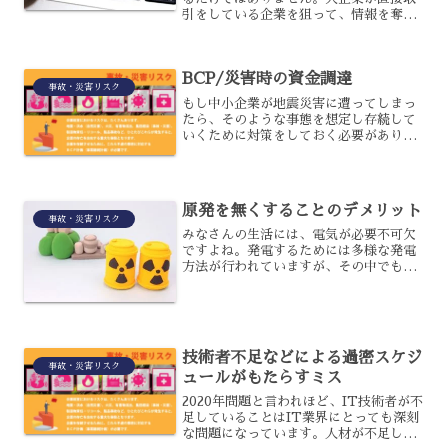
引をしている企業を狙って、情報を奪い
取ろうとしている場合もあるのです。そ
の場合、情報を漏洩させてしまった企業
には、損害賠償が請求されてしまうって
BCP/災害時の資金調達
ご存知でしょうか?今回は...
事故・災害リスク
もし中小企業が地震災害に遭ってしまっ
たら、そのような事態を想定し存続して
いくために対策をしておく必要がありま
す。経営者は普段から多くの経営に関し
ての問題を抱えていますから、つい震災
対策は後回しになっていないでしょう
か。企業が地震被害に巻き込...
原発を無くすることのデメリット
事故・災害リスク
みなさんの生活には、電気が必要不可欠
ですよね。発電するためには多様な発電
方法が行われていますが、その中でも原
子力発電は議論が割れています。反対派
も多い一方、すぐに他の発電方法に移行
するという話はあまり聞かれないでしょ
う。仮に原発が無くなると...
技術者不足などによる過密スケジ
事故・災害リスク
ュールがもたらすミス
2020年問題と言われほど、IT技術者が不
足していることはIT業界にとっても深刻
な問題になっています。人材が不足して