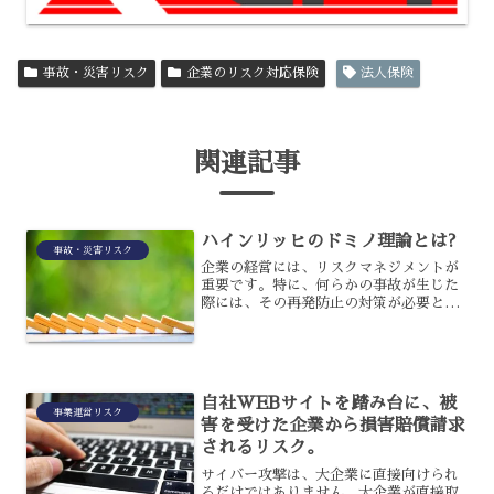
事故・災害リスク
企業のリスク対応保険
法人保険
関連記事
ハインリッヒのドミノ理論とは?
事故・災害リスク
企業の経営には、リスクマネジメントが
重要です。特に、何らかの事故が生じた
際には、その再発防止の対策が必要とな
るのですが、その時に事故の原因などを
考える場合、因果関係を究明するために
役立つのがハインリッヒのドミノ理論で
す。この理論は、どういっ...
自社WEBサイトを踏み台に、被
事業運営リスク
害を受けた企業から損害賠償請求
されるリスク。
サイバー攻撃は、大企業に直接向けられ
るだけではありません。大企業が直接取