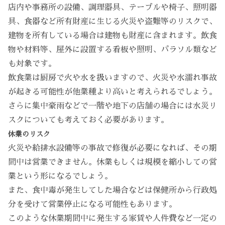
店内や事務所の設備、調理器具、テーブルや椅子、照明器
具、食器など所有財産に生じる火災や盗難等のリスクで、
建物を所有している場合は建物も財産に含まれます。飲食
物や材料等、屋外に設置する看板や照明、パラソル類など
も対象です。
飲食業は厨房で火や水を扱いますので、火災や水濡れ事故
が起きる可能性が他業種より高いと考えられるでしょう。
さらに集中豪雨などで一階や地下の店舗の場合には水災リ
スクについても考えておく必要があります。
休業のリスク
火災や給排水設備等の事故で修復が必要になれば、その期
間中は営業できません。休業もしくは規模を縮小しての営
業という形になるでしょう。
また、食中毒が発生してした場合などは保健所から行政処
分を受けて営業停止になる可能性もあります。
このような休業期間中に発生する家賃や人件費など一定の