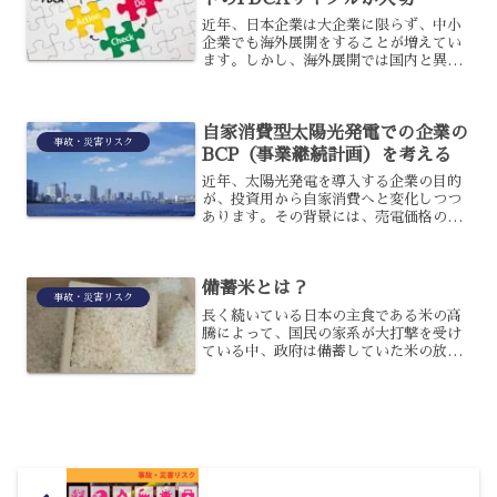
近年、日本企業は大企業に限らず、中小
企業でも海外展開をすることが増えてい
ます。しかし、海外展開では国内と異な
るリスクが生じることもあるため、リス
クマネジメントが重要となります。特に
必要とされるのが、リスクマネジメント
自家消費型太陽光発電での企業の
のPDCAサイクルです。...
事故・災害リスク
BCP（事業継続計画）を考える
近年、太陽光発電を導入する企業の目的
が、投資用から自家消費へと変化しつつ
あります。その背景には、売電価格の低
下もありますが、同時に環境への配慮も
注目されたことが理由です。しかし、自
家消費型太陽光発電はそれだけではな
備蓄米とは？
く、企業のBCP（事業継続...
事故・災害リスク
長く続いている日本の主食である米の高
騰によって、国民の家系が大打撃を受け
ている中、政府は備蓄していた米の放出
を決定しました。備蓄していた米に関し
ては、なかなか市場に出回らない、米の
値段が下がらないなどの声も聞かれてい
ますが、そもそも備蓄して...