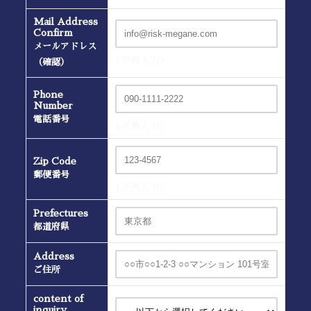
Mail Address
Confirm
メールアドレス
(半角入力）
（確認）
Phone
Number
電話番号
(半角入力）
Zip Code
郵便番号
(半角入力）
Prefectures
都道府県
Address
ご住所
content of
inquiry