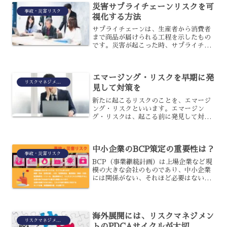
災害サプライチェーンリスクを可
事故・災害リスク
視化する方法
サプライチェーンは、生産者から消費者
まで商品が届けられる工程を示したもの
です。災害が起こった時、サプライチェ
ーンには大きなリスクが生じることとな
るのですが、問題を早急に解決するには
災害サプライチェーンリスクを可視化し
エマージング・リスクを早期に発
ておく必要があります。災...
リスクマネジメント
見して対策を
新たに起こるリスクのことを、エマージ
ング・リスクといいます。エマージン
グ・リスクは、起こる前に発見して対処
ができれば、社会にとって安全ではある
のですが、実際には難しいでしょう。早
期に発見するには、何が必要なのでしょ
中小企業のBCP策定の重要性は？
うか？また、どのように対処...
事故・災害リスク
BCP（事業継続計画）は上場企業など規
模の大きな会社のものであり、中小企業
には関係がない、それほど必要はないと
考えてはいけません。確かに規模の大き
な企業になると、従業員数も多いので統
制を図るためにも策定することが必要で
す。しかし中小企業の場...
海外展開には、リスクマネジメン
リスクマネジメント
トのPDCAサイクルが大切