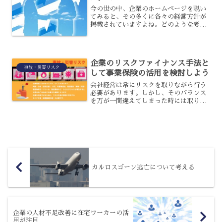
今の世の中、企業のホームページを覗い
てみると、その多くに各々の経営方針が
掲載されていますよね。どのような考え
方で自社を経営しているのか、そこにあ
る一般人との関わりは、将来性を考える
上で重要になるでしょう。さらに、経営
方針の中には、もしもの時...
企業のリスクファイナンス手法と
事故・災害リスク
して事業保険の活用を検討しよう
会社経営は常にリスクを取りながら行う
必要があります。しかし、そのバランス
を万が一間違えてしまった時には取り返
しのつかないような事態になること事が
あります。そこで今回はそのような最悪
の事態を想定し、リスクファイナンス手
法の一つとしての事業保険...
カルロスゴーン逃亡について考える
企業の人材不足改善に在宅ワーカーの活
用が注目