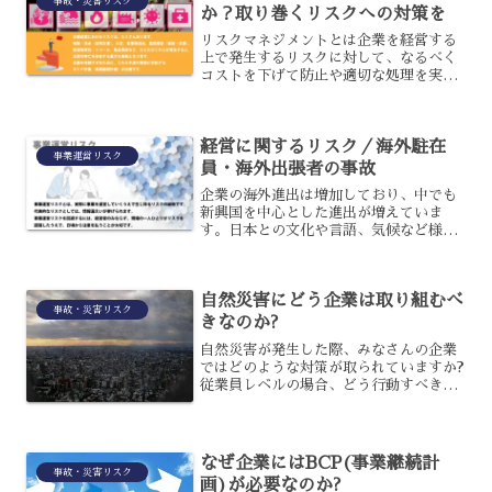
事故・災害リスク
か？取り巻くリスクへの対策を
リスクマネジメントとは企業を経営する
上で発生するリスクに対して、なるべく
コストを下げて防止や適切な処理を実施
し、被害や損失を最小限に抑えることが
できるように調整していくことです。
経営に関するリスク／海外駐在
事業運営リスク
員・海外出張者の事故
企業の海外進出は増加しており、中でも
新興国を中心とした進出が増えていま
す。日本との文化や言語、気候など様々
な違いで不自由さやリスクもあるため、
海外赴任者の健康や危機の管理について
理解しておくことが必要です。
自然災害にどう企業は取り組むべ
事故・災害リスク
きなのか?
自然災害が発生した際、みなさんの企業
ではどのような対策が取られていますか?
従業員レベルの場合、どう行動すべきか
よく分からないという人も、中にはいる
かもしれません。緊急時に備え、今後企
業にはどのような取り組みが求められる
のでしょうか?今回は、...
なぜ企業にはBCP(事業継続計
事故・災害リスク
画)が必要なのか?