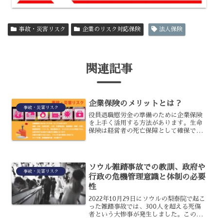
事故・災害リスク
企業のリスク対応保険
法人保険
関連記事
企業保険のメリットとは？
事故・災害リスク
役員退職慰労金の準備のために企業保険
を上手く活用する方法があります。生命
保険は経営者の死亡保障として確保でき
る商品ですが、それだけではなく退職金
として受け取ることで個人の所得が軽減
できます。保険料は損金算入するため法
人税を節税することにもな...
ソウル雑踏事故での教訓、政府や
事故・災害リスク
行政の危機管理意識と体制の必要
性
2022年10月29日にソウルの梨泰院で起こ
った雑踏事故では、300人を超える死傷
者という大惨事が発生しました。この事