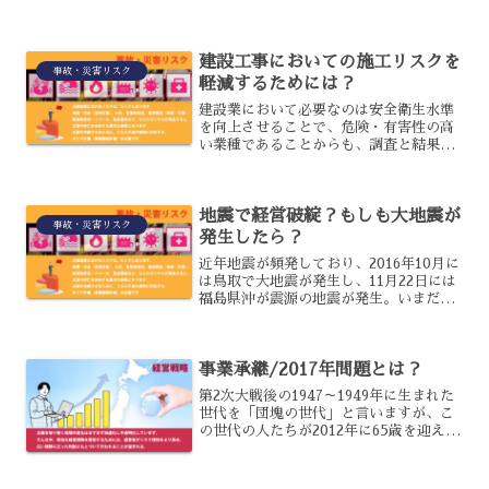
故で、政府や行政に必要な危機管理意識
と体制が浮き彫りとなっています。具体
的に、どのようなことが必要なのでしょ
建設工事においての施工リスクを
うか？政府や行...
事故・災害リスク
軽減するためには？
建設業において必要なのは安全衛生水準
を向上させることで、危険・有害性の高
い業種であることからも、調査と結果に
基づいた対策を的確に実施していくこと
が重要です。建設工事を行うにあたって
は、元方事業者が統括管理しておこなっ
地震で経営破綻？もしも大地震が
ていくことになるでしょう...
事故・災害リスク
発生したら？
近年地震が頻発しており、2016年10月に
は鳥取で大地震が発生し、11月22日には
福島県沖が震源の地震が発生。いまだ余
震も続いていることから、企業はさらに
地震に対する備えも必要となっていま
す。
事業承継/2017年問題とは？
第2次大戦後の1947～1949年に生まれた
世代を「団塊の世代」と言いますが、こ
の世代の人たちが2012年に65歳を迎える
と労働力が減少し、技術力やナレッジ断
絶といったことが懸念される「2012年問
題」というものがありました。