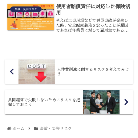
使用者賠償責任に対応した保険活
事故・災害リスク
用
例えば工事現場などで労災事故が発生し
た時、安全配慮義務を怠ったことが原因
であれば作業員に対して雇用主である事
業者が損害賠償責任を負うことがあり、
その金額は膨大なものになるケースもあ
ります。労災事故によるケガや病気から
作業員が回復できるまで、...
人件費削減に関するリスクを考えてみよ
う
共同経営で失敗しないためにリスクを把
握しておこう
ホーム
事故・災害リスク