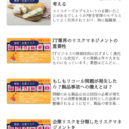
事故・災害リスク
考える
スイスチーズモデルというのを聞いたこ
とがあるでしょうか?安全管理のモデルと
してよく引用されており、特に組織事故
について考える際はスイスチーズモデル
を引用することが多いのですが、具体的
にはどういった考え方なのでしょう。今
回は、こうした考え方に...
IT業界のリスクマネジメントの
事故・災害リスク
重要性
ITビジネスの情報技術は目ざましく進化
している状況で、その発展は年々大きな
ものになっています。業態はどんどん複
雑化していますので、ソフトウェア、ハ
ードウウェア、インターネット、Web、
情報処理サービスなどそれぞれの分野ご
もしもリコール問題が発生した
とに抱えるリスクにつ...
事故・災害リスク
ら？製品事故への備えとは？
問題のある製品は自主回収の必要が発生
近年では消費者保護を目的とした法律が
整備されるようになり、製品の安全基準
もさらに高まっています。消費者の嗜好
も多様化したことにより、製品のライフ
サイクルも短期化している状況です。そ
企業リスクを分類したリスクマネ
のため製品の改良ニーズも...
事故・災害リスク
ジメントを