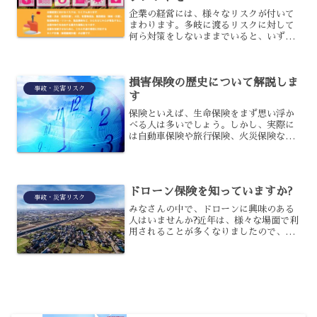
企業の経営には、様々なリスクが付いて
まわります。多岐に渡るリスクに対して
何ら対策をしないままでいると、いずれ
そのリスクが対処できない状態となり、
経営にも支障が出るようになるでしょ
う。まずは企業リスクにどのようなもの
損害保険の歴史について解説しま
があるのかを知り、それらの...
事故・災害リスク
す
保険といえば、生命保険をまず思い浮か
べる人は多いでしょう。しかし、実際に
は自動車保険や旅行保険、火災保険など
幅広く対応している損害保険の方が身近
な保険であり、活用されるケースも多い
でしょう。しかし、損害保険というのは
いったいいつから存在して...
ドローン保険を知っていますか?
事故・災害リスク
みなさんの中で、ドローンに興味のある
人はいませんか?近年は、様々な場面で利
用されることが多くなりましたので、飛
んでいる所を見かけたという人も多いか
もしれませんね。実は今、そのドローン
にも対応した保険があるということをご
存知でしょうか?今回は...