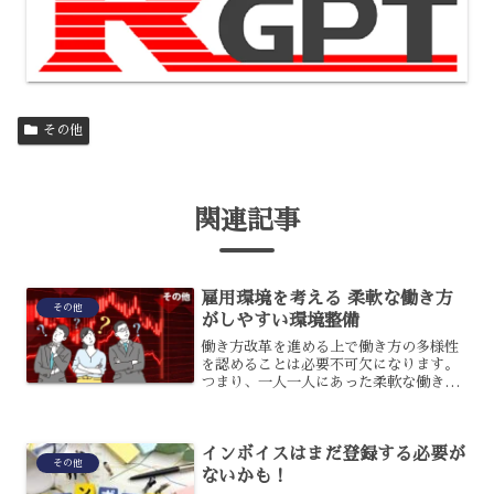
その他
関連記事
雇用環境を考える 柔軟な働き方
その他
がしやすい環境整備
働き方改革を進める上で働き方の多様性
を認めることは必要不可欠になります。
つまり、一人一人にあった柔軟な働き方
ができる環境作りを企業は行っていかな
ければなりません。そこで今回は働き方
改革の一つである、柔軟な働き方につい
インボイスはまだ登録する必要が
て紹介をさせていただきま...
その他
ないかも！