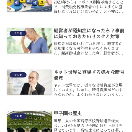
2023年からインボイス制度が始まること
で、消費税免税事業者の中にはすぐに登
録しなければいけないのか、と不安にな
っている人もいるでしょう。しかし、実
際には急いで登録する必要がないかもし
れません。それは、どのような理由があ
経営者が認知症になったら？事前
るのでしょうか？その...
その他
に知っておきたいリスクと対策
経営者が高齢化している昨今、経営者が
認知症になる可能性も少なくありませ
ん。超高齢社会になった今、経営者が認
知症になるリスクについても考えておく
べきです。経営者が認知症になった場合
は、どのようなリスクがあるのでしょう
ネット世界に登場する様々な暗号
か？事前に備えるために、知...
その他
資産
ネット世界では、様々な暗号資産が登場
しています。しかし、暗号資産がどのよ
うなものか、よくわからないという人も
少なくありません。暗号資産とはどのよ
うなものか、なぜ人気があるのか、また
取り扱う上で注意したいデメリットにつ
甲子園の歴史
いて解説します。暗号資産...
その他
毎年、夏の全国高等学校野球選手権大
会、いわゆる夏の甲子園が盛り上がりを
見せています。高校球児にとっては夢の