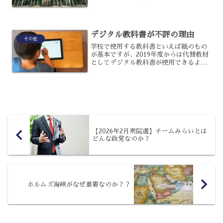
大舞台であり、その熱闘を毎年楽しみに
しているファンも多いでしょう。しか
し、その歴史についてはご存じでしょう
か？甲子園球場の歴史、および...
デジタル教科書が不評の理由
その他
学校で使用する教科書といえば紙のもの
が基本ですが、2019年度からは代替教材
としてデジタル教科書が使用できるよう
になったのです。紙の教科書にできない
様々な利点もあるものの実際には不評と
いわれていますが、なぜでしょうか？デ
ジタル教科書が不評な...
【2026年2月衆院選】チームみらいとは
どんな政党なのか？
ホルムズ海峡がなぜ重要なのか？？