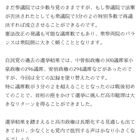
まだ参議院では少数与党のままですが、もし参議院で法案
が否決されたとしても衆議院で3分の２の特別多数で再議
決すれば成立させることができるのです。
憲法改正の発議も可能な議席数でもあり、衆参両院のバラ
ンスは衆院側に大きく傾くこととなります。
自民党の過去の選挙結果では、中曽根政権の300議席家小
泉政権の296議席、安倍政権の294議席などがあったので
すが、今回は全ての記録を塗り替えたのです。
特に議席数が３分の２を超えることとなったのは戦後初め
てのことで、首相の座をかけて選挙に挑んだ高市総理は大
きなリターンを得ることができました。
選挙結果を踏まえると高市政権は長期化する見通しも出て
きており、少なくとも党内で批判する声はかなり小さくな
るでしょう。