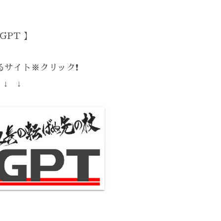
GPT 】
サイト※クリック❗️
 ↓ ↓