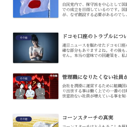
自民党内で、保守派を中心として国
での成立を目指しているのです。国
が、なぜ創設する必要があるのでしょ
ドコモ口座のトラブルにつ
その他
連日ニュースを賑わせたドコモ口座
確な部分もありますよね。その後も
せん。本当の意味での回避策を、私た
管理職になりたくない社員
その他
会社を潤滑に運営するために組織図
り出世する事は働く上での一番の目
世意欲ない社員が増えている事を知っ
コーンスターチの真実
その他
コーンスターチはとうもろこしを原