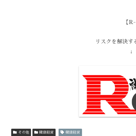
【R-
リスクを解決する
↓
その他
健康経営
健康経営