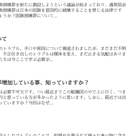
旗損壊罪を新たに創設しようという議論が始まっており、通常国会
旗損壊罪は日本の国旗を意図的に破壊することを禁じる法律です
うか？国旗損壊罪について...
いて
のトラブル。手口や原因について報道されましたが、まだまだ不明
、不正引き出しのトラブルは媒体を変え、まだ止まる気配はありま
ちは今ここで学ぶ必要が...
が増加している事、知っていますか？
は必要不可欠です。つい最近までこの組織図の中で上に行く、つま
的と思っている方が多かったように思います。しかし、最近では出
ていますか？今回はなぜ...
料としたでんぷんのことで、料理やお菓子など様々な食べ物に含ま