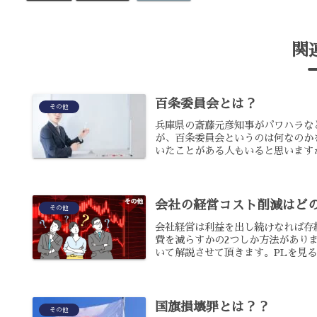
関
百条委員会とは？
その他
兵庫県の斎藤元彦知事がパワハラな
が、百条委員会というのは何なのか
いたことがある人もいると思いますが
会社の経営コスト削減はど
その他
会社経営は利益を出し続けなれば存
費を減らすかの2つしか方法があり
いて解説させて頂きます。PLを見る習
国旗損壊罪とは？？
その他