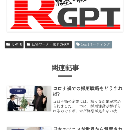
その他
在宅ワーク・働き方改革
1on1ミーティング
関連記事
コロナ禍での採用戦略をどうすれ
その他
ば?
コロナ禍の企業には、様々な対応が求め
られました。一つに、採用活動が挙げら
れるのですが、未だ終息が見えない状況
です。今後、その場しのぎの採用活動で
は厳しい企業が増えると予想されること
から、もっと戦略的に考える必要がある
日本のアニメが世界から賞賛され
でしょう。現状を打破した...