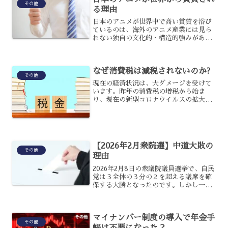
その他
る理由
日本のアニメが世界中で高い賞賛を浴び
ているのは、海外のアニメ産業には見ら
れない独自の文化的・構造的強みがある
からです。単なる子供向けの娯楽という
枠組みを超え、なぜ世界中のあらゆる世
代を熱狂させ続けているのでしょうか？
なぜ消費税は減税されないのか?
日本のアニメが世界から称...
その他
現在の経済状況は、大ダメージを受けて
います。昨年の消費税の増税から始ま
り、現在の新型コロナウイルスの拡大
で、私たちの家計は冷え切っていますよ
ね。そこで今、消費税の減税を望む声が
少なからず上がっています。それにも関
わらず、なぜ減税の措置を取ら...
【2026年2月衆院選】中道大敗の
その他
理由
2026年2月8日の衆議院議員選挙で、自民
党は３全体の３分の２を超える議席を確
保する大勝となったのです。しかし一方
で、選挙に向けて結成された中道改革連
合は議席数を大きく減らして大敗という
結果になってしまったのです。中道改革
マイナンバー制度の導入で年金手
連合が大敗した原因...
その他