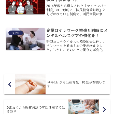
帳は不要になった？
2016年度から導入された「マイナンバー
制度」は一般的に「国民総背番号制」と
も呼ばれている制度で、国民全員に個別
の管理番号をつけてそれに基づいた社会
保障や個人情情報管理など行政処理を行
うという制度です。マイナンバーが関係
企業はテレワーク推進と同時にメ
するのは、社会保障、...
その他
ンタルヘルスケアの強化を！
新型コロナウイルスの感染拡大に伴い、
テレワークを推進する企業が増えまし
た。しかし、そのことで働き方が変化し
た結果、社員の中にはメンタルヘルスが
不調になる人も増えています。企業は、
テレワークを推進するのであれば、同時
にメンタルヘルスケアも強化...
今年4月から出産育児一時金が増額しま
す
M&Aによる経営資源の有効活用での生
き残り