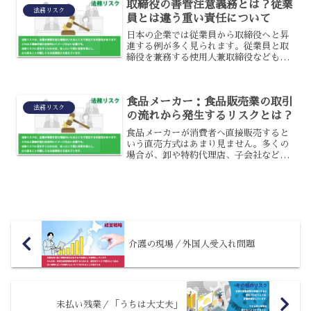
取締役の善管注意義務とは？従業
業員2,000人以上の上...
法務リスク
員とは違う重い責任について
日本の企業では従業員から取締役へと昇
進する例が多く見られます。従業員と取
締役を兼務する使用人兼取締役なども多
く存在するため、従業員の延長線として
考えてしまうこともあるでしょう。しか
し実際は一従業員と取締役は責任の大き
食品メーカー：食品販売業の取引
さが異なっており、取締役...
法務リスク
の流れから発生するリスクとは？
食品メーカーが消費者へ直接販売すると
いう直売方式はあまり見ません。多くの
場合が、卸や特約代理店、子会社などを
通じて小売業者に販売しています。流通
経路が複雑なため、卸店や代理店など直
接な販売店と、小売業者など最終的な販
売者が異なるという特徴が...
介護の現場／外国人受入れ問題
未払い残業／「うちは大丈夫」