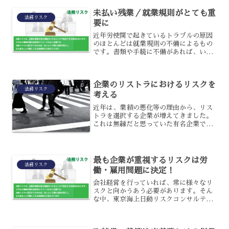
未払い残業／就業規則がとても重
法務リスク
要に
近年労使間で起きているトラブルの原因
のほとんどは就業規則の不備によるもの
です。書類や手続に不備があれば、いく
ら会社が主張しても証明するものがあり
ませんので通りません。裁判になった場
合には就業規則の内容を確認されます
企業のリストラにおけるリスクを
が、労基法でも就業規則の作...
法務リスク
考える
近年は、業績の悪化等の理由から、リス
トラを選択する企業が増えてきました。
これは無縁だと思っていた有名企業でも
実施していましたので、将来を不安に感
じる人も少なくないでしょう。しかしリ
ストラは、企業側にとってメリットばか
りではないのです。今回は...
最も企業が重視するリスクは労
法務リスク
働・雇用問題に決定！
会社経営を行っていれば、常に様々なリ
スクと向かうあう必要があります。そん
な中、東京海上日動リスクコンサルティ
ングが平成２０年から実施していた調査
で企業が重要視しているリスクがランキ
ングで発表されました。この調査は、従