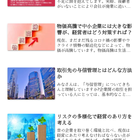
不足に頭を抱えてします。実際、後継者
がいないことにより会社が廃業に追い込
まれるなどのケースも非常に増加してい
るようです。今後ますます経営者の高齢
化が加速しますから、この流れは更に加
物価高騰で中小企業には大きな影
速しそうです。そこで今回...
響が、経営者はどう対策すれば？
現在、まだまだ残るコロナ禍の影響やウ
クライナ情勢の緊迫化などによって、物
価が高騰しています。物価高騰は生活に
大きな影響を与えますが、中小企業にも
無視できない影響を与えることとなるの
です。物価高の影響に、中小企業の経営
取引先の与信管理とはどんな方法
者はどう対策するべきでし...
か
みなさんは、「与信管理」についてきち
んと理解していますか?企業間の取引を担
っている人にとっては、基本的なことで
すよね。コロナ下の状況で経営が思うよ
うにいかず、悩んでいる方が多い中、与
信管理の重要性が今、改めて認識されて
います。今回は、与信管...
リスクの多様化で経営のあり方を
考える
昔の企業を取り巻く環境と比べ、現在は
経営にあたり考えなければならない点が