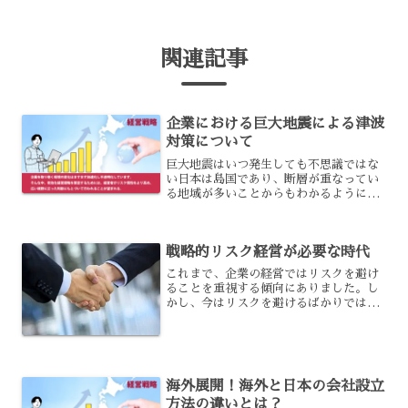
関連記事
企業における巨大地震による津波
対策について
巨大地震はいつ発生しても不思議ではな
い日本は島国であり、断層が重なってい
る地域が多いことからもわかるように、
地震、津波、台風、洪水、噴火など様々
な自然災害が発生するリスクが高い国で
す。特に地震は今後首都直下地震や南海
戦略的リスク経営が必要な時代
トラフ地震など巨大地震が...
これまで、企業の経営ではリスクを避け
ることを重視する傾向にありました。し
かし、今はリスクを避けるばかりではな
く、リスクとうまく付き合う経営が必要
とされています。それにしても、リスク
とうまく付き合うというのは一体、どう
いうことなのでしょうか?...
海外展開！海外と日本の会社設立
方法の違いとは？