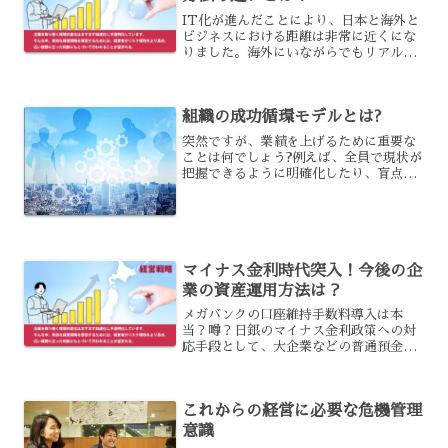
IT化が進んだことにより、日本と海外と
ビジネスにおける距離は非常に近くにな
りました。海外にいながらでもリアルタ
イムで日本企業のミーティングに出席す
る事ができたりする時代です。そんな
中、海外での会社設立を考える方が増加
組織の成功循環モデルとは?
傾向にあります。そこで今...
突然ですが、業績を上げるために重要な
ことは何でしょう?例えば、全員で現状が
把握できるように明確化したり、盲点が
ないか探したり等、様々な事柄が挙げら
れますよね。そうした事もさることなが
ら、実は、ちょっとしたことで業績とい
うのは改善できるのです...
マイナス金利時代突入！今後の企
業の資産運用方法は？
メガバンクの口座維持手数料導入は本
当？噂？日銀のマイナス金利政策への対
応手段として、大企業などの普通預金に
対して口座維持手数料の導入を検討して
いるメガバンクの動きがささやかれてい
ます。もしも口座維持手数料が導入され
これからの経営に必要な危機管理
れば水準によっては事実上マ...
意識