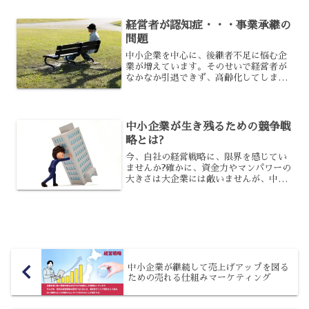
ジが損なわれる事もあるでしょう。こう
したブランドや商標を守る...
経営者が認知症・・・事業承継の
問題
中小企業を中心に、後継者不足に悩む企
業が増えています。そのせいで経営者が
なかなか引退できず、高齢化してしまう
という問題が生じており、その関係で高
齢者が認知症になるという不安が生じて
います。ここでは、経営者が認知症にな
った場合の、事業承継にお...
中小企業が生き残るための競争戦
略とは?
今、自社の経営戦略に、限界を感じてい
ませんか?確かに、資金力やマンパワーの
大きさは大企業には敵いませんが、中小
企業だからこそできる、生き残りの競争
戦略があるのです。現状に悩まれている
中小企業の経営者こそ、是非ともご覧く
ださい。ベースになるの...
中小企業が継続して売上げアップを図る
ための売れる仕組みマーケティング