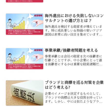
と労働力が減少し、技術力やナレッジ断
絶といったことが懸念される「2012年問
題」というものがありました。
海外進出における失敗しないコン
サルタントの選び方とは？
海外進出を検討する経営者が増えていま
す。特に成長著しい＆物価の安いアジア
諸国は非常に高い注目を集めています。
初めて海外進出をする際は、右も左も知
らないため何から始めていいかわかりま
せん。そこで海外進出のためのコンサル
事業承継/後継者問題を考える
タントを利用する事が一般...
事業承継とは会社の経営を次の後継者に
引継ぐことですが、中小企業にとって誰
を後継者にするかは重要な経営課題だと
言えるでしょう。事業承継は誰を社長に
するかという経営承継だけの問題におさ
まらず、会社の自社株を誰に引継ぐか、
後継者教育をどのように行...
ブランドと商標を巡る対策を企業
はどう考える?
企業のイメージを決定するものとして、
ブランドや商標は大きな役割を持ってい
ます。しかし、中には似たようなブラン
ドや商標を使っている企業などもあり、
そのせいで場合によっては自社のイメー