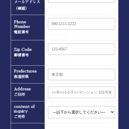
メールアドレス
(半角入力）
（確認）
Phone
Number
電話番号
(半角入力）
Zip Code
郵便番号
(半角入力）
Prefectures
都道府県
Address
ご住所
content of
inquiry
ご用件