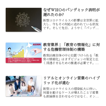
あるのです。最適なタイミングというの
は、どのような時なのでしょうか？具体
なぜWHOのパンデミック表明が
的な例を挙げて、解説し...
遅れたのか?
新型コロナウイルスの影響は全世界に拡
大し、今もその対応に追われている状況
です。そして先日、ようやく「パンデミ
ック」としての位置づけになりましたよ
ね。しかしみなさんの中には、もっと早
く表明ができたのでないかと疑問に思う
人もいるでしょう。なぜ、...
教育業界：「教育の情報化」に対
する危機管理体制の構築
教育計画全体の中に位置づけられる「教
育の情報化」はまずビジョンの策定と広
く浸透させるための推進が必要です。現
在教育業界でも、教育に対するICTへの
見直しが行われており、それに対しての
体制をどのように構築すべきかが課題と
リアルとオンライン営業のハイブ
なっています。
リッド化が進む
新型コロナウイルスの感染拡大に伴い、
対面を避けるケースが増えたことで営業
も直接顔を合わせるのではなく、オンラ
インが増えつつあります。しかし、全て
オンラインにするよりも、リアルで顔を