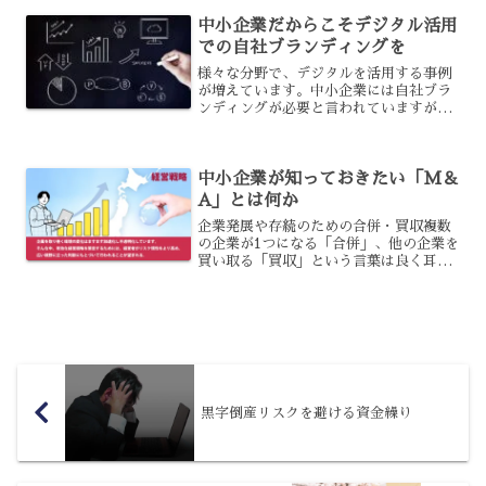
合わせる営業も残しておくべきでしょ
中小企業だからこそデジタル活用
う。リアルとオンライン営業...
での自社ブランディングを
様々な分野で、デジタルを活用する事例
が増えています。中小企業には自社ブラ
ンディングが必要と言われていますが、
その際にはデジタルを活用するべきなの
です。デジタル活用による自社ブランデ
ィングは、どのように行うべきでしょう
中小企業が知っておきたい「M＆
か？その必要性と、自社ブ...
A」とは何か
企業発展や存続のための合併・買収複数
の企業が1つになる「合併」、他の企業を
買い取る「買収」という言葉は良く耳に
することがある言葉です。それでは「M
＆A」はご存知でしょうか。Mergers
and Acquisitionsを略した言葉で、直
訳...
黒字倒産リスクを避ける資金繰り