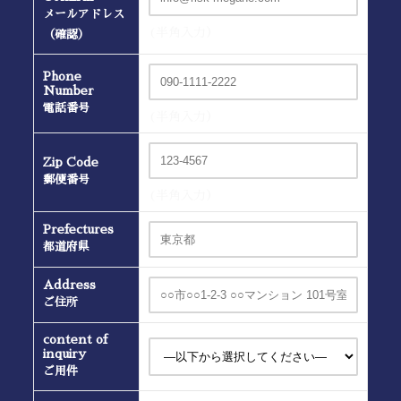
メールアドレス
(半角入力）
（確認）
Phone
Number
電話番号
(半角入力）
Zip Code
郵便番号
(半角入力）
Prefectures
都道府県
Address
ご住所
content of
inquiry
ご用件