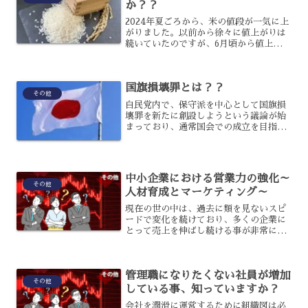
か？？
2024年夏ごろから、米の値段が一気に上
がりました。以前から徐々に値上がりは
続いていたのですが、6月頃から値上がり
幅が大きくなって前年の2倍近い値段とな
ったのです。日本人の主食であるのに例
年になく高騰していることで、家計に大
国旗損壊罪とは？？
きなダメージを与...
その他
自民党内で、保守派を中心として国旗損
壊罪を新たに創設しようという議論が始
まっており、通常国会での成立を目指し
ているのです。国旗損壊罪は日本の国旗
を意図的に破壊することを禁じる法律で
すが、なぜ創設する必要があるのでしょ
うか？国旗損壊罪について...
中小企業における営業力の強化～
その他
人材育成とマーケティング～
現在の世の中は、過去に類を見ないスピ
ードで変化を続けており、多くの企業に
とって売上を伸ばし続ける事が非常に難
しい時代になりました。特に、中小企業
にとっては、外資系企業の日本市場参入
や機械化が進んだことにより、品質での
管理職になりたくない社員が増加
差別化がやりにくくなり、...
その他
している事、知っていますか？
会社を潤滑に運営するために組織図は必