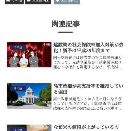
その他
生産性向上
生産性向上
関連記事
建設業の社会保険未加入対策が強
その他
化！猶予は平成29年度まで
国土交通省では建設業の社会保険未加入
に対して、元請企業及び下請企業が取り
組むべき指針を策定するなど、平成24年
度から対策を行っています。目標年次ま
で1 年を切ったことからも、社会保険へ
の加入を徹底する動きが強化されていま
高市政権が高支持率を維持してい
す。
その他
る理由
高市政権が発足してから３ヶ月になろう
としているのですが、世論調査では高市
政権の支持率が60％以上と高い水準を保
っているのです。様々な改革が評価され
たという見方もあるのですが、具体的に
はどのような理由があるのでしょうか？
なぜ米の値段が上がっているの
高市政権が高支持率を維...
その他