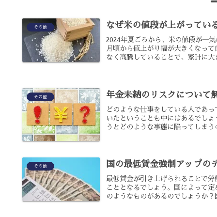
なぜ米の値段が上がってい
その他
2024年夏ごろから、米の値段が一
月頃から値上がり幅が大きくなって
なく高騰していることで、家計に大き
年金未納のリスクについて
その他
どのような仕事をしている人であっ
いたということも中にはあるでしょ
うとどのような事態に陥ってしまうの
国の最低賃金強制アップの
その他
最低賃金が引き上げられることで労
こととなるでしょう。国によって定
のようなものがあるのでしょうか？国