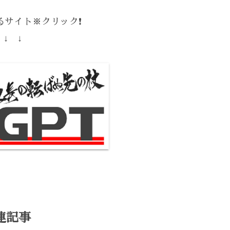
サイト※クリック❗️
 ↓ ↓
連記事