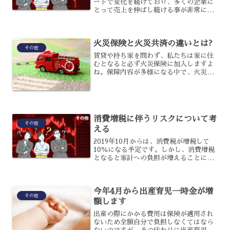
ードで変化を続けており、多くの企業に
とって売上を伸ばし続ける事が非常に難
しい時代になりました。特に、中小企業
にとっては、外資系企業の日本市場参入
や機械化が進んだことにより、品質での
火災保険と火災共済の違いとは?
差別化がやりにくくなり、...
その他
賃貸や持ち家を問わず、私たちは家に住
むとなると必ず火災保険に加入しますよ
ね。保障内容が多様になる中で、火災共
済の内容を検討したという人もいるでし
ょう。一見すると、どちらも同じような
内容に見えるのですが、違う部分はある
のでしょうか?今回の記事...
消費増税に伴うリスクについて考
その他
える
2019年10月からは、消費税が増税して
10％になる予定です。しかし、消費増税
となると家計への負担が増えることにな
りますが、実は消費増税にはそれ以外に
もリスクが伴っているのです。消費増税
に伴うリスクとは、どのようなものなの
今年4月から出産育児一時金が増
でしょうか?家計に...
その他
額します
出産の際にかかる費用は保険が適用され
ないため全額自分で負担しなくてはなら