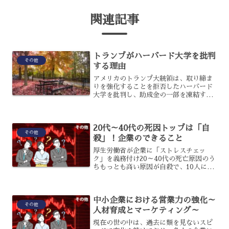
関連記事
トランプがハーバード大学を批判
その他
する理由
アメリカのトランプ大統領は、取り締ま
りを強化することを拒否したハーバード
大学を批判し、助成金の一部を凍結する
などの措置を行いました。さらに、外国
人留学生の受け入れ資格もはく奪するこ
ととなったのですが、何故批判されてい
20代～40代の死因トップは「自
るのでしょうか？トランプ...
その他
殺」！企業のできること
厚生労働省が企業に「ストレスチェッ
ク」を義務付け20～40代の死亡原因のう
ちもっとも高い原因が自殺で、10人に1
人が自殺で亡くなっています。このこと
から厚生労働省は2015年12月から従業員
50人以上の事業所に対して、57個の質問
中小企業における営業力の強化～
事項に答え...
その他
人材育成とマーケティング～
現在の世の中は、過去に類を見ないスピ